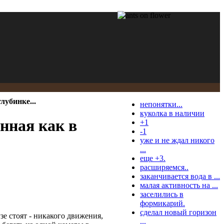
лубинке...
непонятки...
куколка в наличии
енная как в
+1
-1
уже и не ждал никого
...
еще +3.
расширяемся..
заканчивается вода в ...
малая активность на ...
заселились в
формикарий.
сделал новый горизон
зе стоят - никакого движения,
...