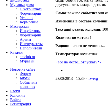
сидят себе и все. матка тоже. 
Библиотека
другую... хоть каждый день им
Муравьи дома
С чего начать
Самое важное событие:
они от
Формикарии
Условия
Изменения в составе кoлонии
Кормление
Мастерская
Текущий размер кoлонии:
100
Инкубаторы
Формикарии
Количество маток:
1
Арены
Инструменты
Рацион:
ничего не менялось..
Наполнители
Каталог
Температура:
комнатная
antclub.ru
Муравьи
‹ все на месте...
отпускать? ›
Новое на сайте
Форум
Блоги
28/08/2013 - 15:39 »
izverg
События в
колониях
Блоги
Колонии
Войти
Peгиcтpaция