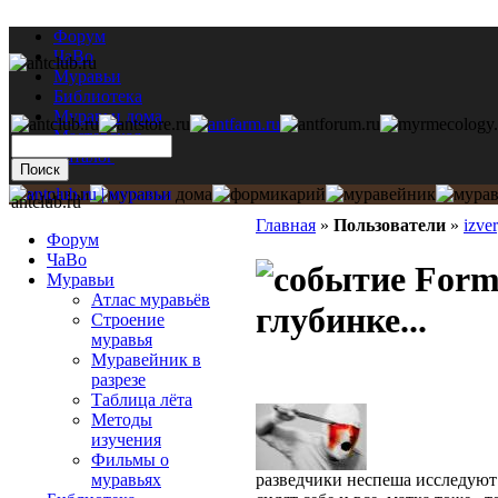
Форум
ЧаВо
Муравьи
Библиотека
Муравьи дома
Мастерская
Каталог
antclub.ru
Главная
»
Пользователи
»
izve
Форум
ЧаВо
Formi
Муравьи
Атлас муравьёв
глубинке...
Строение
муравья
Муравейник в
разрезе
Таблица лёта
Методы
изучения
Фильмы о
разведчики неспеша исследуют 
муравьях