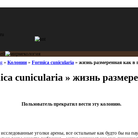
rg
»
Колонии
»
Formica cunicularia
»
жизнь размеренная как в г
ca cunicularia » жизнь размер
Пользователь прекратил вести эту колонию.
исследованные уголки арены, все остальные как будто бы на пау