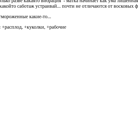
только разве какаято вибрация - матка начинает как ума лишенная
 какойто саботаж устраивай... почти не отличаются от восковых 
мороженные какие-то...
:
+расплод, +куколки, +рабочие