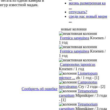
 бегать из одной камеры в
жизнь размеренная ка
фигур известной мадам.
...
отпускать?
среди нас новый мирм
...
новые колонии
Formica sanguinea
Kroenen /
1 год
Formica sanguinea
Kroenen /
1 год
Camponotus japonicus
Kroenen / 1 год
Liometopum
microce ...
zh / 1 год - [1]
Camponotus
herculeanus
Cry / 2 года - [2]
Сообщить об ошибке
Tetramorium
caespitum
Mipmikiper / 3 года
- [1]
Tetramorium
caespitum
Mipmikiper / 3 года