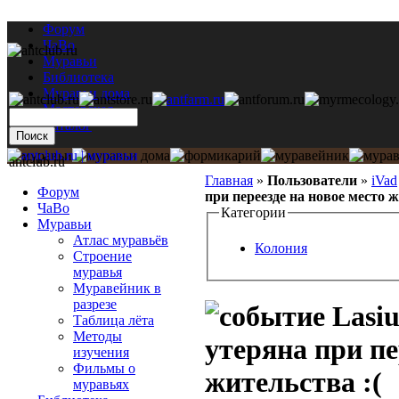
Форум
ЧаВо
Муравьи
Библиотека
Муравьи дома
Мастерская
Каталог
antclub.ru
Главная
»
Пользователи
»
iVad
Форум
при переезде на новое место ж
ЧаВо
Категории
Муравьи
Атлас муравьёв
Колония
Строение
муравья
Муравейник в
разрезе
Lasiu
Таблица лёта
Методы
утеряна при пе
изучения
Фильмы о
жительства :(
муравьях