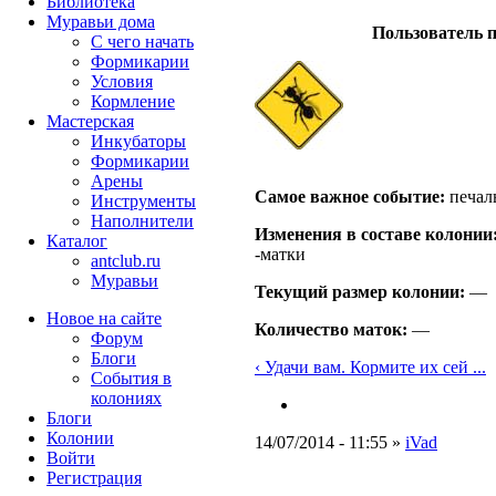
Библиотека
Муравьи дома
Пользователь п
С чего начать
Формикарии
Условия
Кормление
Мастерская
Инкубаторы
Формикарии
Арены
Самое важное событие:
печал
Инструменты
Наполнители
Изменения в составе кoлонии
Каталог
-матки
antclub.ru
Муравьи
Текущий размер кoлонии:
—
Новое на сайте
Количество маток:
—
Форум
Блоги
‹ Удачи вам. Кормите их сей ...
События в
колониях
Блоги
Колонии
14/07/2014 - 11:55 »
iVad
Войти
Peгиcтpaция