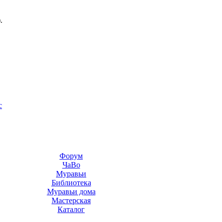
.
с
Форум
ЧаВо
Муравьи
Библиотека
Муравьи дома
Мастерская
Каталог