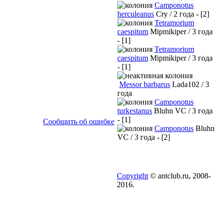
Camponotus
herculeanus
Cry / 2 года - [2]
Tetramorium
caespitum
Mipmikiper / 3 года
- [1]
Tetramorium
caespitum
Mipmikiper / 3 года
- [1]
Messor barbarus
Lada102 / 3
года
Camponotus
turkestanus
Bluhn VC / 3 года
- [1]
Сообщить об ошибке
Camponotus
Bluhn
VC / 3 года - [2]
Copyright
© antclub.ru, 2008-
2016.