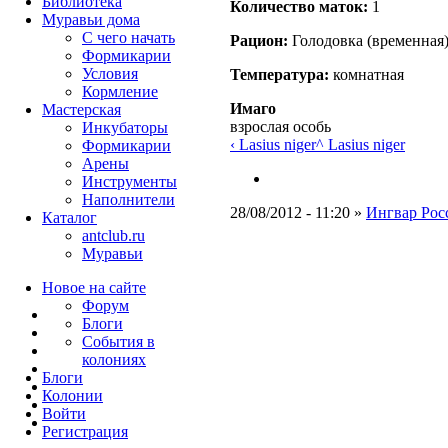
Библиотека
Количество маток:
1
Муравьи дома
С чего начать
Рацион:
Голодовка (временная)
Формикарии
Условия
Температура:
комнатная
Кормление
Имаго
Мастерская
взрослая особь
Инкубаторы
‹ Lasius niger
^ Lasius niger
Формикарии
Арены
Инструменты
Наполнители
28/08/2012 - 11:20 »
Ингвар Рос
Каталог
antclub.ru
Муравьи
Новое на сайте
Форум
Блоги
События в
колониях
Блоги
Колонии
Войти
Peгиcтpaция