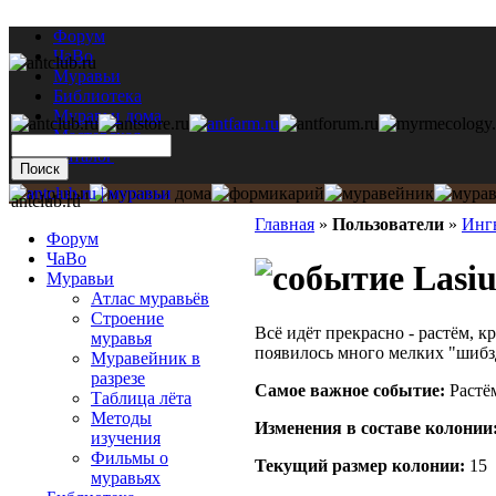
Форум
ЧаВо
Муравьи
Библиотека
Муравьи дома
Мастерская
Каталог
antclub.ru
Главная
»
Пользователи
»
Инг
Форум
ЧаВо
Lasiu
Муравьи
Атлас муравьёв
Строение
Всё идёт прекрасно - растём, 
муравья
появилось много мелких "шибзд
Муравейник в
разрезе
Самое важное событие:
Растём
Таблица лёта
Методы
Изменения в составе кoлонии
изучения
Фильмы о
Текущий размер кoлонии:
15
муравьях