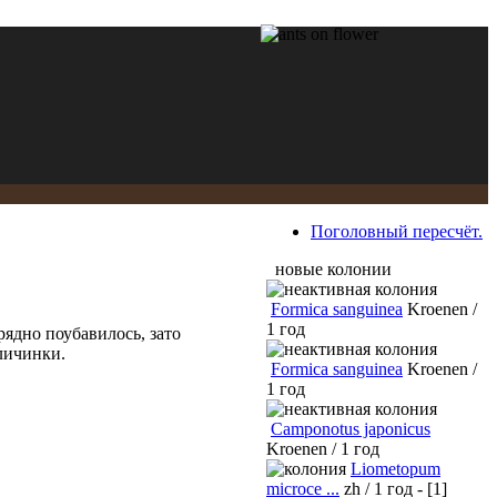
Поголовный пересчёт.
новые колонии
Formica sanguinea
Kroenen /
1 год
рядно поубавилось, зато
 личинки.
Formica sanguinea
Kroenen /
1 год
Camponotus japonicus
Kroenen / 1 год
Liometopum
microce ...
zh / 1 год - [1]