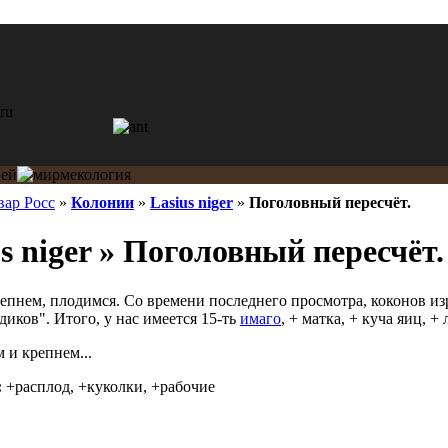
вар Росс
»
Колонии
»
Lasius niger
»
Поголовный пересчёт.
s niger » Поголовный пересчёт.
крепнем, плодимся. Со времени последнего просмотра, коконов из
иков". Итого, у нас имеется 15-ть
имаго
, + матка, + куча яиц, +
 и крепнем...
:
+расплод, +куколки, +рабочие