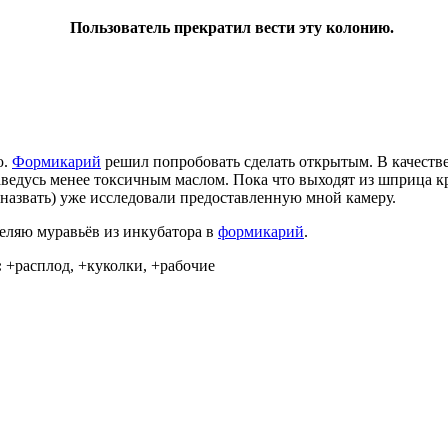
Пользователь прекратил вести эту колонию.
ю.
Формикарий
решил попробовать сделать открытым. В качеств
бзаведусь менее токсичным маслом. Пока что выходят из шприца к
 назвать) уже исследовали предоставленную мной камеру.
еляю муравьёв из инкубатора в
формикарий
.
:
+расплод, +куколки, +рабочие