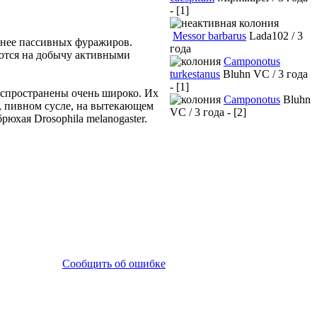
- [1]
Messor barbarus
Lada102 / 3
 нее пассивных фуражиров.
года
уются на добычу активными
Camponotus
turkestanus
Bluhn VC / 3 года
- [1]
Распространены очень широко. Их
Camponotus
Bluhn
, пивном сусле, на вытекающем
VC / 3 года - [2]
юхая Drosophila melanogaster.
Сообщить об ошибке