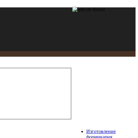
Изготовление
формикария