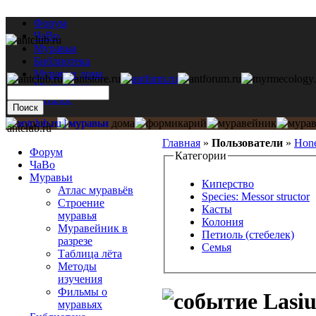
Форум
ЧаВо
Муравьи
Библиотека
Муравьи дома
Мастерская
Каталог
antclub.ru
Главная
»
Пользователи
»
Hon
Форум
Категории
ЧаВо
Муравьи
Киперство
Атлас муравьёв
Species: Messor structor
Строение
Касты
муравья
Колония
Муравейник в
Петиоль (стебелек)
разрезе
Семья
Таблица лёта
Методы
изучения
Фильмы о
Lasiu
муравьях