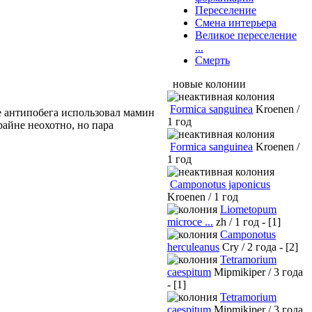
Переселение
Смена интерьера
Великое переселение
...
Смерть
новые колонии
Formica sanguinea
Kroenen /
е антипобега использовал мамин
1 год
райне неохотно, но пара
Formica sanguinea
Kroenen /
1 год
Camponotus japonicus
Kroenen / 1 год
Liometopum
microce ...
zh / 1 год - [1]
Camponotus
herculeanus
Cry / 2 года - [2]
Tetramorium
caespitum
Mipmikiper / 3 года
- [1]
Tetramorium
caespitum
Mipmikiper / 3 года