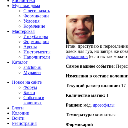
Библиотека
Муравьи дома
С чего начать
Формикарии
Условия
Кормление
Мастерская
Инкубаторы
Формикарии
Итак, преступаю к переселени
Арены
блеск для губ, но завтра же о
Инструменты
фуражиров
(если их так можно
Наполнители
Каталог
Самое важное событие:
Перес
antclub.ru
Муравьи
Изменения в составе кoлонии
Новое на сайте
Текущий размер кoлонии:
17
Форум
Блоги
Количество маток:
1
События в
колониях
Рацион:
мёд,
дрозофилы
Блоги
Колонии
Температура:
комнатная
Войти
Peгиcтpaция
Формикарий