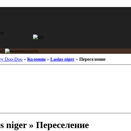
ey Doo-Doo
»
Колонии
»
Lasius niger
»
Переселение
s niger » Переселение