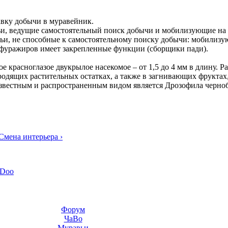
авку добычи в муравейник.
ьи, ведущие самостоятельный поиск добычи и мобилизующие на
ьи, не способные к самостоятельному поиску добычи: мобилиз
фуражиров имеет закрепленные функции (сборщики пади).
ое красноглазое двукрылое насекомое – от 1,5 до 4 мм в длину. 
одящих растительных остатках, а также в загнивающих фруктах
 известным и распространенным видом является Дрозофила чернобр
Смена интерьера ›
-Doo
Форум
ЧаВо
Муравьи