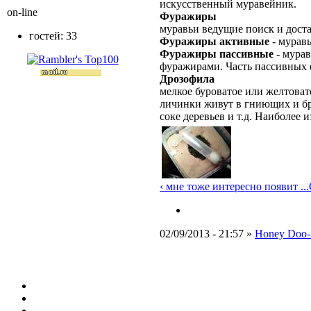
искусственный муравейник.
on-line
Фуражиры
муравьи ведущие поиск и дост
гостей: 33
Фуражиры активные
- мурав
Фуражиры пассивные
- мурав
фуражирами. Часть пассивных 
Дрозофила
мелкое буроватое или желтоват
личинки живут в гниющих и бр
соке деревьев и т.д. Наиболее
‹ мне тоже интересно появит ...
02/09/2013 - 21:57 »
Honey Doo