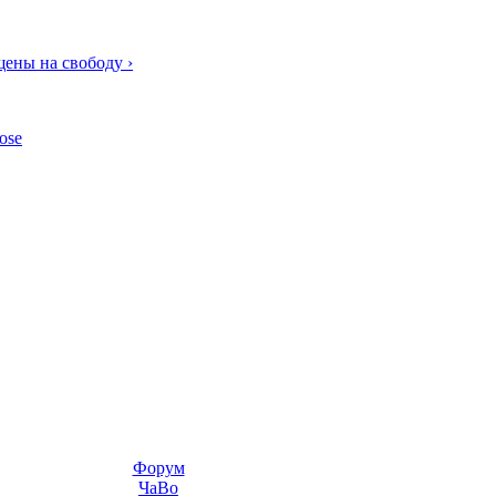
ены на свободу ›
ose
Форум
ЧаВо