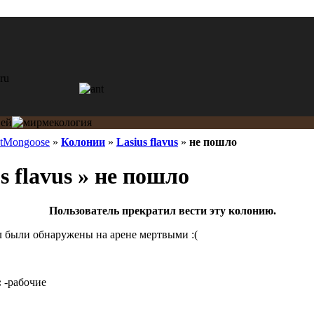
atMongoose
»
Колонии
»
Lasius flavus
»
не пошло
s flavus » не пошло
Пользователь прекратил вести эту колонию.
л были обнаружены на арене мертвыми :(
:
-рабочие