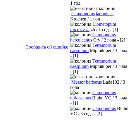
1 год
Camponotus japonicus
Kroenen / 1 год
Liometopum
microce ...
zh / 1 год - [1]
Camponotus
herculeanus
Cry / 2 года - [2]
Tetramorium
Сообщить об ошибке
caespitum
Mipmikiper / 3 года
- [1]
Tetramorium
caespitum
Mipmikiper / 3 года
- [1]
Messor barbarus
Lada102 / 3
года
Camponotus
turkestanus
Bluhn VC / 3 года
- [1]
Camponotus
Bluhn
VC / 3 года - [2]