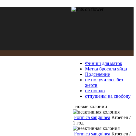
Финиш для маток
Матка бросила яйца
Подселение
не получилось без
жертв
не пошло
отпущены на свободу
новые колонии
Formica sanguinea
Kroenen /
1 год
Formica sanguinea
Kroenen /