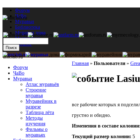
Форум
ЧаВо
Муравьи
Библиотека
Муравьи дома
Мастерская
Каталог
antclub.ru
Главная
»
Пользователи
»
Gre
Форум
ЧаВо
Lasiu
Муравьи
Атлас муравьёв
Строение
муравья
Муравейник в
все рабочие которых я подсели
разрезе
Таблица лёта
грустно и обидно.
Методы
изучения
Изменения в составе кoлонии
Фильмы о
муравьях
Текущий размер кoлонии:
5