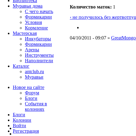
Библиотека
Муравьи дома
Количество маток:
1
С чего начать
Формикарии
‹ не получилось без жертв
отпущ
Условия
Кормление
Мастерская
04/10/2011 - 09:07 »
GreatMongo
Инкубаторы
Формикарии
Арены
Инструменты
Наполнители
Каталог
antclub.ru
Муравьи
Новое на сайте
Форум
Блоги
События в
колониях
Блоги
Колонии
Войти
Peгиcтpaция