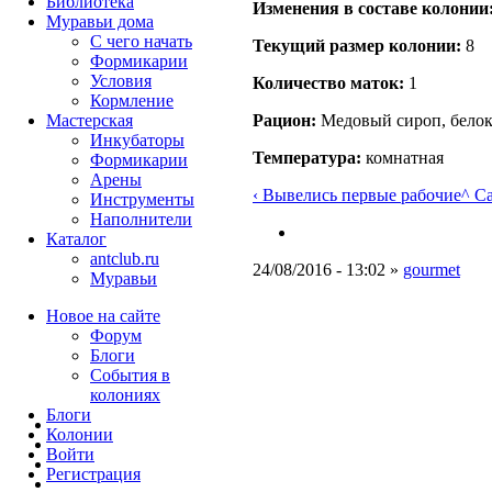
Библиотека
Изменения в составе кoлонии
Муравьи дома
С чего начать
Текущий размер кoлонии:
8
Формикарии
Условия
Количество маток:
1
Кормление
Мастерская
Рацион:
Медовый сироп, бело
Инкубаторы
Температура:
комнатная
Формикарии
Арены
‹ Вывелись первые рабочие
^ C
Инструменты
Наполнители
Каталог
antclub.ru
24/08/2016 - 13:02 »
gourmet
Муравьи
Новое на сайте
Форум
Блоги
События в
колониях
Блоги
Колонии
Войти
Peгиcтpaция