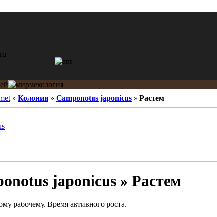
met
»
Колонии
»
Camponotus japonicus
»
Растем
is
notus japonicus » Растем
му рабочему. Время активного роста.