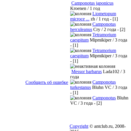
Camponotus japonicus
Kroenen / 1 год
Liometopum
microce ...
zh / 1 год - [1]
Camponotus
herculeanus
Cry / 2 года - [2]
Tetramorium
caespitum
Mipmikiper / 3 года
- [1]
Tetramorium
caespitum
Mipmikiper / 3 года
- [1]
Messor barbarus
Lada102 / 3
года
Camponotus
Сообщить об ошибке
turkestanus
Bluhn VC / 3 года
- [1]
Camponotus
Bluhn
VC / 3 года - [2]
Copyright
© antclub.ru, 2008-