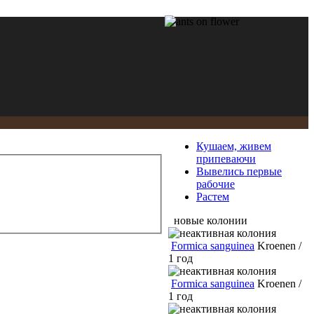
Кушаем, живем
припеваючи
Вывелись первые
рабочие
Растем
новые колонии
Formica sanguinea
Kroenen /
1 год
Formica sanguinea
Kroenen /
1 год