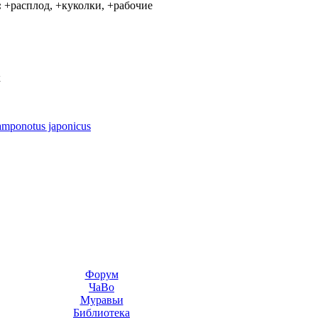
:
+расплод, +куколки, +рабочие
к
amponotus japonicus
Форум
ЧаВо
Муравьи
Библиотека