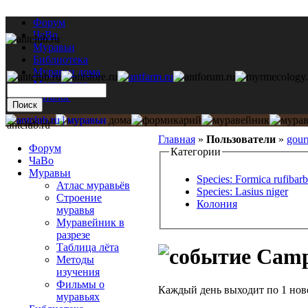
Форум
ЧаВо
Муравьи
Библиотека
Муравьи дома
Мастерская
Каталог
antclub.ru
Главная
»
Пользователи
»
gour
Форум
Категории
ЧаВо
Муравьи
Species: Formica rufibarb
Атлас муравьёв
Species: Lasius niger
Строение
Колония
муравья
Муравейник в
разрезе
Таблица лёта
Campo
Методы
изучения
Фильмы о
Каждый день выходит по 1 ново
муравьях