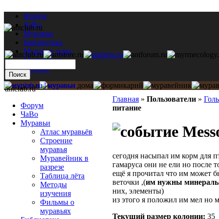
Форум
ЧаВо
Муравьи
Библиотека
Муравьи дома
Мастерская
Каталог
antclub.ru
Главная
»
Пользователи
»
Гол
Форум
питание
ЧаВо
Муравьи
Messo
Атлас муравьёв
Строение
муравья
сегодня насыпал им корм для п
Муравейник в
гамаруса они не ели но после т
разрезе
ещё я прочитал что им может бы
Таблица лёта
веточки ,(
им нужны минераль
Методы
них, элементы)
изучения
из этого я положил им мел но 
Фильмы о
муравьях
Текущий размер кoлонии:
35