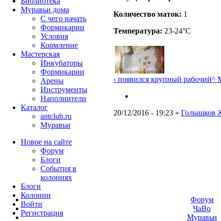
Библиотека
Муравьи дома
Количество маток:
1
С чего начать
Формикарии
Температура:
23-24°C
Условия
Кормление
Мастерская
Инкубаторы
Формикарии
‹ появился крупный рабочий
^ 
Арены
Инструменты
Наполнители
Каталог
20/12/2016 - 19:23 »
Голышков 
antclub.ru
Муравьи
Новое на сайте
Форум
Блоги
События в
колониях
Блоги
Колонии
Форум
Войти
ЧаВо
Peгиcтpaция
Муравьи