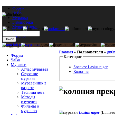
Форум
ЧаВо
Муравьи
Библиотека
Муравьи дома
Мастерская
Каталог
antclub.ru
Главная
»
Пользователи
»
gn0
Форум
Категории
ЧаВо
Муравьи
Species: Lasius niger
Атлас муравьёв
Колония
Строение
муравья
Муравейник в
разрезе
Таблица лёта
Методы
изучения
Фильмы о
муравьях
Lasius niger
(Linnaeu