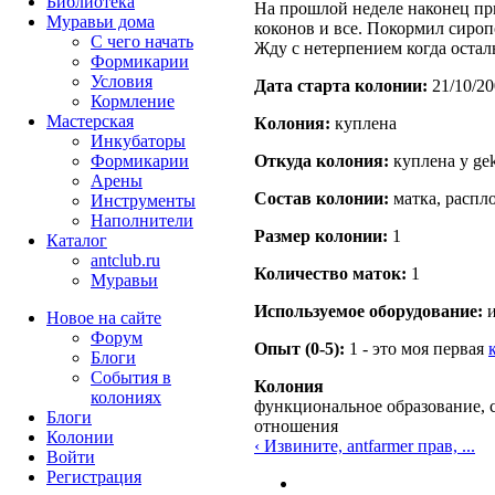
Библиотека
На прошлой неделе наконец при
Муравьи дома
коконов и все. Покормил сироп
С чего начать
Жду с нетерпением когда остал
Формикарии
Условия
Дата старта кoлонии:
21/10/20
Кормление
Мастерская
Кoлония:
куплена
Инкубаторы
Формикарии
Откуда кoлония:
куплена у ge
Арены
Состав кoлонии:
матка, распло
Инструменты
Наполнители
Размер кoлонии:
1
Каталог
antclub.ru
Количество маток:
1
Муравьи
Используемое оборудование:
и
Новое на сайте
Форум
Опыт (0-5):
1 - это моя первая
Блоги
События в
Колония
колониях
функциональное образование, 
Блоги
отношения
Колонии
‹ Извините, antfarmer прав, ...
Войти
Peгиcтpaция