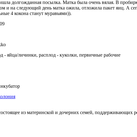
шла долгожданная посылка. Матка была очень вялая. В пробирк
ом и на следующий день матка ожила, отложила пакет яиц. А се
ьные 4 кокона станут муравьями)).
09
kko
д - яйца/личинки, расплод - куколки, первичные рабочие
нкубатор
колония
состоящее из материнской и дочерних семей, поддерживающих 