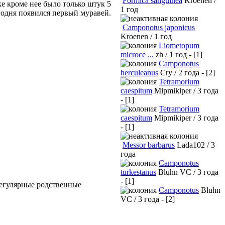
Formica sanguinea
Kroenen /
е кроме нее было только штук 5
1 год
годня появился первый муравей.
Camponotus japonicus
Kroenen / 1 год
Liometopum
microce ...
zh / 1 год - [1]
Camponotus
herculeanus
Cry / 2 года - [2]
Tetramorium
caespitum
Mipmikiper / 3 года
- [1]
Tetramorium
caespitum
Mipmikiper / 3 года
- [1]
Messor barbarus
Lada102 / 3
года
Camponotus
turkestanus
Bluhn VC / 3 года
- [1]
регулярные родственные
Camponotus
Bluhn
VC / 3 года - [2]