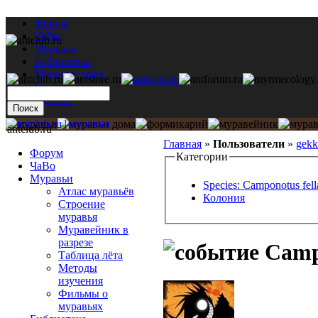
Форум
ЧаВо
Муравьи
Библиотека
Муравьи дома
Мастерская
Каталог
antclub.ru
Главная
»
Пользователи
»
gek
Форум
Категории
ЧаВо
Муравьи
Species: Camponotus fell
Атлас муравьёв
Колония
Строение
муравья
Муравейник в
разрезе
Campo
Таблица лёта
Методы
изучения
Фильмы о
муравьях