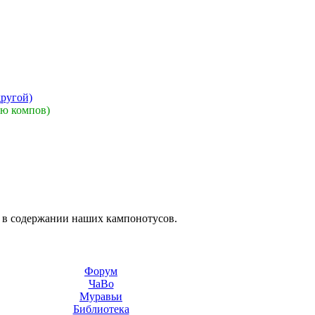
другой)
ию компов)
е в содержании наших кампонотусов.
Форум
ЧаВо
Муравьи
Библиотека