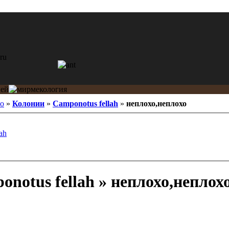
ko
»
Колонии
»
Camponotus fellah
»
неплохо,неплохо
ah
notus fellah » неплохо,неплох