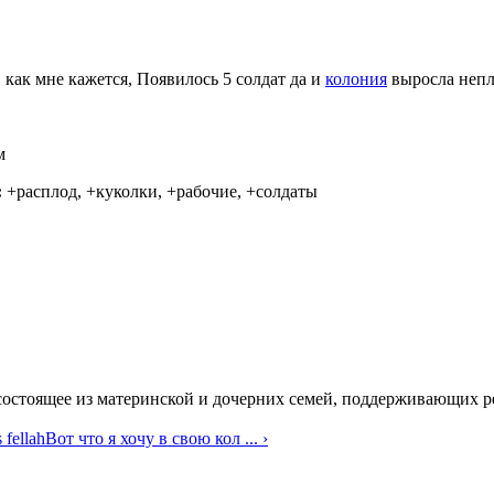
 как мне кажется, Появилось 5 солдат да и
колония
выросла непл
м
:
+расплод, +куколки, +рабочие, +солдаты
состоящее из материнской и дочерних семей, поддерживающих 
fellah
Вот что я хочу в свою кол ... ›