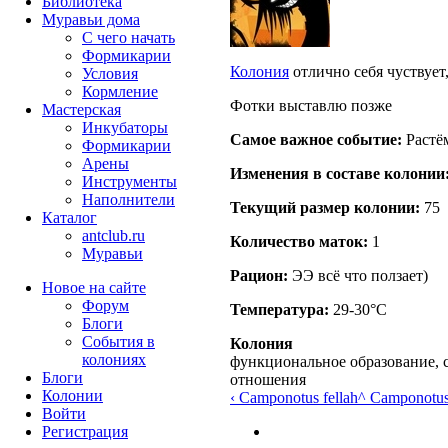
Библиотека
Муравьи дома
С чего начать
Формикарии
Колония
отлично себя чуствует,
Условия
Кормление
Фотки выставлю позже
Мастерская
Инкубаторы
Самое важное событие:
Растё
Формикарии
Арены
Изменения в составе кoлонии
Инструменты
Наполнители
Текущий размер кoлонии:
75
Каталог
antclub.ru
Количество маток:
1
Муравьи
Рацион:
ЭЭ всё что ползает)
Новое на сайте
Форум
Температура:
29-30°C
Блоги
События в
Колония
колониях
функциональное образование, 
Блоги
отношения
Колонии
‹ Camponotus fellah
^ Camponotus 
Войти
Peгиcтpaция