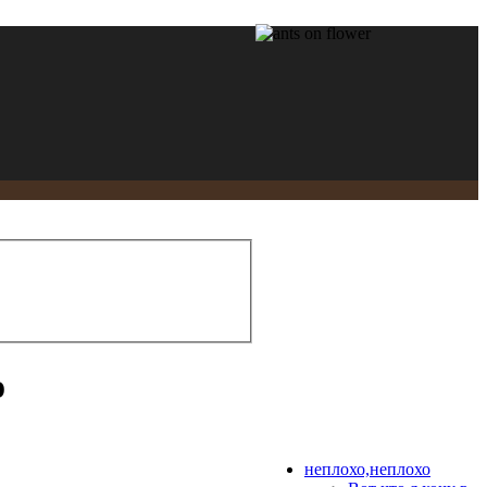
о
неплохо,неплохо