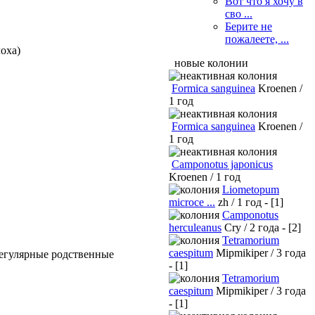
Вот что я хочу в
сво ...
Берите не
пожалеете, ...
оха)
новые колонии
Formica sanguinea
Kroenen /
1 год
Formica sanguinea
Kroenen /
1 год
Camponotus japonicus
Kroenen / 1 год
Liometopum
microce ...
zh / 1 год - [1]
Camponotus
herculeanus
Cry / 2 года - [2]
Tetramorium
caespitum
Mipmikiper / 3 года
регулярные родственные
- [1]
Tetramorium
caespitum
Mipmikiper / 3 года
- [1]