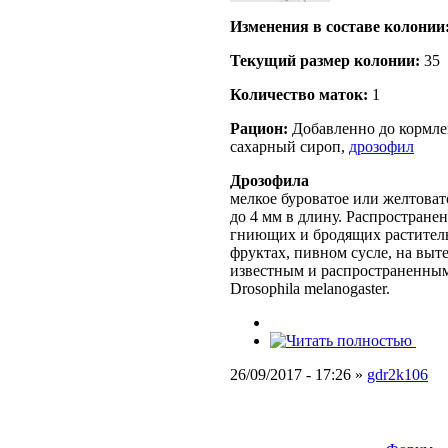
Изменения в составе кoлонии
Текущий размер кoлонии:
35
Количество маток:
1
Рацион:
Добавленно до кормлен
сахарный сироп,
дрозофил
Дрозофила
мелкое буроватое или желтовато
до 4 мм в длину. Распростране
гниющих и бродящих раститель
фруктах, пивном сусле, на выт
известным и распространенным
Drosophila melanogaster.
26/09/2017 - 17:26 »
gdr2k106