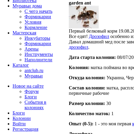
Библиотека
garden ant
Муравьи дома
С чего начать
Формикарии
Условия
Кормление
Первый белковый корм 19.08.2
Мастерская
Все едят!
Дрозофил
особенно и
Инкубаторы
Давал домашний мед после заве
Формикарии
дрозофил
.
Арены
Инструменты
Дата старта кoлонии:
08/07/20
Наполнители
Каталог
Кoлония:
матка поймана во вр
antclub.ru
Муравьи
Откуда кoлония:
Украина, Чер
Новое на сайте
Состав кoлонии:
матка, распло
Форум
первичные рабочие
Блоги
События в
Размер кoлонии:
30
колониях
Блоги
Количество маток:
1
Колонии
Войти
Опыт (0-5):
1 - это моя первая
Peгиcтpaция
Дрозофила