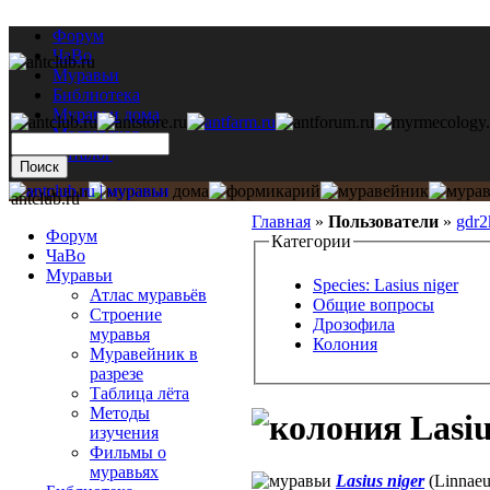
Форум
ЧаВо
Муравьи
Библиотека
Муравьи дома
Мастерская
Каталог
antclub.ru
Главная
»
Пользователи
»
gdr2
Форум
Категории
ЧаВо
Муравьи
Species: Lasius niger
Атлас муравьёв
Общие вопросы
Строение
Дрозофила
муравья
Колония
Муравейник в
разрезе
Таблица лёта
Методы
Lasiu
изучения
Фильмы о
муравьях
Lasius niger
(Linnaeu