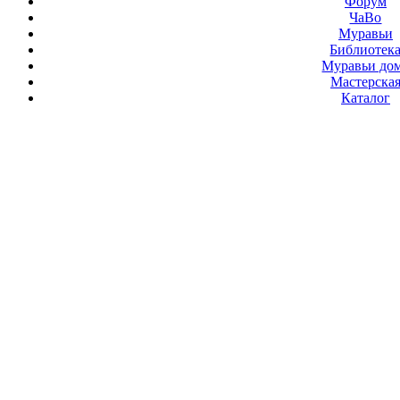
Форум
ЧаВо
Муравьи
Библиотек
Муравьи до
Мастерска
Каталог