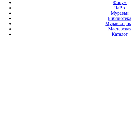
Форум
ЧаВо
Муравьи
Библиотек
Муравьи до
Мастерска
Каталог