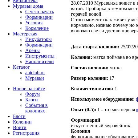
Библиотека
28.07.2010 Муравьиха живет в 
Муравьи дома
ватой. Пробирка в темном мест
С чего начать
горячей водой.
Формикарии
С того момента как живет у ме
Условия
нормально, незнаю почему но эт
Кормление
включаю свет и достаю проверя
Мастерская
Инкубаторы
Формикарии
Дата старта кoлонии:
25/07/20
Арены
Инструменты
Кoлония:
матка поймана во вр
Наполнители
Каталог
Состав кoлонии:
матка
antclub.ru
Муравьи
Размер кoлонии:
17
Новое на сайте
Количество маток:
1
Форум
Используемое оборудование:
Блоги
События в
Опыт (0-5):
1 - это моя первая
колониях
Блоги
Формикарий
Колонии
искусственный муравейник.
Войти
Колония
Peгиcтpaция
функциональное образование, с