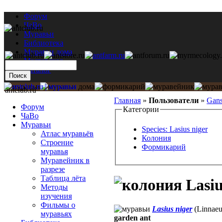
Форум
ЧаВо
Муравьи
Библиотека
Муравьи дома
Мастерская
Каталог
antclub.ru
Главная
»
Пользователи
»
Gans
Форум
Категории
ЧаВо
Муравьи
Species: Lasius niger
Атлас муравьёв
Колония
Строение
Формикарий
муравья
Муравейник в
разрезе
Таблица лёта
Lasiu
Методы
изучения
Фильмы о
Lasius niger
(Linnaeu
муравьях
garden ant