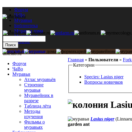
Форум
ЧаВо
Муравьи
Библиотека
Муравьи дома
Мастерская
Каталог
antclub.ru
Главная
»
Пользователи
»
Fork
Форум
Категории
ЧаВо
Муравьи
Species: Lasius niger
Атлас муравьёв
Вопросы новичков
Строение
муравья
Муравейник в
разрезе
Lasiu
Таблица лёта
Методы
изучения
Lasius niger
(Linnaeu
Фильмы о
garden ant
муравьях