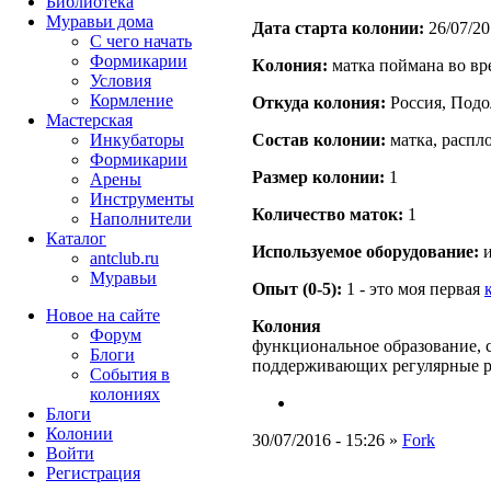
Библиотека
Муравьи дома
Дата старта кoлонии:
26/07/20
С чего начать
Формикарии
Кoлония:
матка поймана во вр
Условия
Кормление
Откуда кoлония:
Россия, Подо
Мастерская
Инкубаторы
Состав кoлонии:
матка, распл
Формикарии
Размер кoлонии:
1
Арены
Инструменты
Количество маток:
1
Наполнители
Каталог
Используемое оборудование:
и
antclub.ru
Муравьи
Опыт (0-5):
1 - это моя первая
Новое на сайте
Колония
Форум
функциональное образование, с
Блоги
поддерживающих регулярные 
События в
колониях
Блоги
Колонии
30/07/2016 - 15:26 »
Fork
Войти
Peгиcтpaция