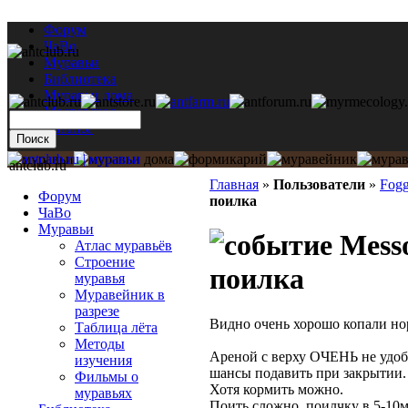
Форум
ЧаВо
Муравьи
Библиотека
Муравьи дома
Мастерская
Каталог
antclub.ru
Главная
»
Пользователи
»
Fog
Форум
поилка
ЧаВо
Муравьи
Messo
Атлас муравьёв
Строение
поилка
муравья
Муравейник в
разрезе
Видно очень хорошо копали нор
Таблица лёта
Методы
Ареной с верху ОЧЕНЬ не удобн
изучения
шансы подавить при закрытии
Фильмы о
Хотя кормить можно.
муравьях
Поить сложно, поилчку в 5-10м