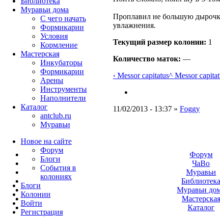
Библиотека
Муравьи дома
Проплавил не большую дырочку 
С чего начать
увлажнения.
Формикарии
Условия
Текущий размер кoлонии:
1
Кормление
Мастерская
Количество маток:
—
Инкубаторы
Формикарии
‹ Messor capitatus
^ Messor capitat
Арены
Инструменты
Наполнители
Каталог
11/02/2013 - 13:37 »
Foggy
antclub.ru
Муравьи
Новое на сайте
Форум
Форум
Блоги
ЧаВо
События в
Муравьи
колониях
Библиотек
Блоги
Муравьи до
Колонии
Мастерска
Войти
Каталог
Peгиcтpaция