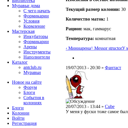
Библиотека
Муравьи дома
Текущий размер кoлонии:
30
С чего начать
Формикарии
Количество маток:
1
Условия
Кормление
Рацион:
мак, гаммарус
Мастерская
Инкубаторы
Температура:
комнатная
Формикарии
Арены
‹ Миниарена
^ Messor structor
У м
Инструменты
Наполнители
Каталог
antclub.ru
19/07/2013 - 20:30 »
Фантаст
Муравьи
Новое на сайте
Форум
Блоги
События в
колониях
20/07/2013 - 13:44 »
Cube
Блоги
У меня у фуски тоже самое было
Колонии
Войти
Peгиcтpaция