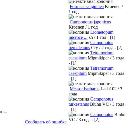
Formica sanguinea
Kroenen /
1 год
Camponotus japonicus
Kroenen / 1 год
Liometopum
microce ...
zh / 1 год - [1]
Camponotus
herculeanus
Cry / 2 года - [2]
Tetramorium
caespitum
Mipmikiper / 3 года
- [1]
Tetramorium
caespitum
Mipmikiper / 3 года
- [1]
Messor barbarus
Lada102 / 3
года
Camponotus
turkestanus
Bluhn VC / 3 года
- [1]
н...
Camponotus
Bluhn
VC / 3 года - [2]
Сообщить об ошибке