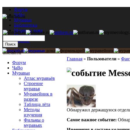
Форум
ЧаВо
Муравьи
Библиотека
Муравьи дома
Мастерская
Каталог
antclub.ru
Главная
»
Пользователи
»
Фан
Форум
ЧаВо
Messo
Муравьи
Атлас муравьёв
Строение
муравья
Муравейник в
разрезе
Таблица лёта
Методы
Обнаружил держащуюся отдельн
изучения
Самое важное событие:
Обнар
Фильмы о
муравьях
Изменения в составе кoлонии