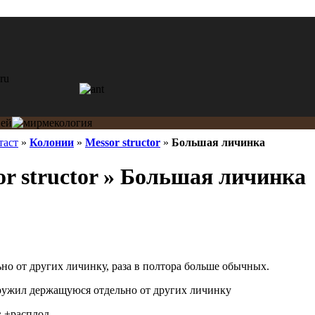
таст
»
Колонии
»
Messor structor
»
Большая личинка
r structor » Большая личинка
о от других личинку, раза в полтора больше обычных.
ужил держащуюся отдельно от других личинку
:
+расплод