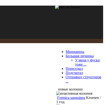
Миниарена
Большая личинка
У меня у фуски
тоже ...
Переселил
Подсчитал
Отправьте структоров
...
новые колонии
Formica sanguinea
Kroenen /
1 год