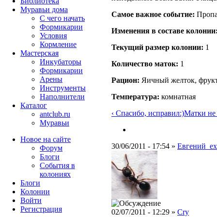
Библиотека
Муравьи дома
Самое важное событие:
Пропа
С чего начать
Формикарии
Изменения в составе кoлонии
Условия
Кормление
Текущий размер кoлонии:
1
Мастерская
Инкубаторы
Количество маток:
1
Формикарии
Арены
Рацион:
Яичный желток, фрук
Инструменты
Температура:
комнатная
Наполнители
Каталог
‹ Спасибо, исправил:)
Матки не е
antclub.ru
Муравьи
Новое на сайте
30/06/2011 - 17:54 »
Евгений_e
Форум
Блоги
События в
колониях
Блоги
Колонии
Войти
Peгиcтpaция
02/07/2011 - 12:29 »
Cry