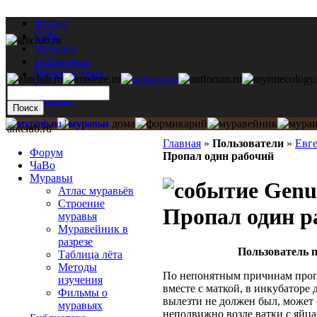
Форум
ЧаВо
Муравьи
Библиотека
Муравьи дома
Мастерская
Каталог
antclub.ru
Главная
»
Пользователи
»
Евг
Форум
Пропал один рабочий
ЧаВо
Муравьи
Genus
Атлас муравьёв
Строение
Пропал один р
муравья
Муравейник в
разрезе
Пользователь п
Таблица лёта
Методы
По непонятным причинам проп
изучения
вместе с маткой, в инкубаторе
Фильмы о
вылезти не должен был, может 
муравьях
неподвижно возле ватки с яйца