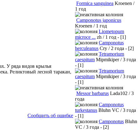
Formica sanguinea
Kroenen /
1 год
Camponotus japonicus
Kroenen / 1 год
Liometopum
microce ...
zh / 1 год - [1]
Camponotus
herculeanus
Cry / 2 года - [2]
Tetramorium
caespitum
Mipmikiper / 3 года
- [1]
ах. У ряда видов крылья
Tetramorium
ека. Реликтовый лесной таракан,
caespitum
Mipmikiper / 3 года
- [1]
Messor barbarus
Lada102 / 3
года
Camponotus
turkestanus
Bluhn VC / 3 года
Сообщить об ошибке
- [1]
Camponotus
Bluhn
VC / 3 года - [2]