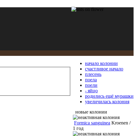
начало колонии
счастливое начало
плесень
поела
поели
- яйцо
родились ещё мурашки
увеличилась колония
новые колонии
Formica sanguinea
Kroenen /
1 год