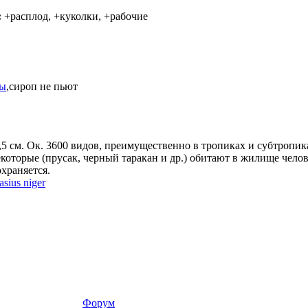
:
+расплод, +куколки, +рабочие
ны
,сироп не пьют
,5 см. Ок. 3600 видов, преимущественно в тропиках и субтропик
которые (прусак, черный таракан и др.) обитают в жилище челов
храняется.
asius niger
Форум