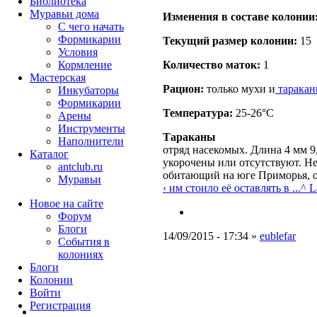
Библиотека
Муравьи дома
Изменения в составе кoлонии
С чего начать
Формикарии
Текущий размер кoлонии:
15
Условия
Кормление
Количество маток:
1
Мастерская
Рацион:
только мухи и
тарака
Инкубаторы
Формикарии
Температура:
25-26°C
Арены
Инструменты
Тараканы
Наполнители
отряд насекомых. Длина 4 мм 9
Каталог
укорочены или отсутствуют. Не
antclub.ru
обитающий на юге Приморья, о
Муравьи
‹ им стоило её оставлять в ...
^ L
Новое на сайте
Форум
Блоги
14/09/2015 - 17:34 »
eublefar
События в
колониях
Блоги
Колонии
Войти
Peгиcтpaция