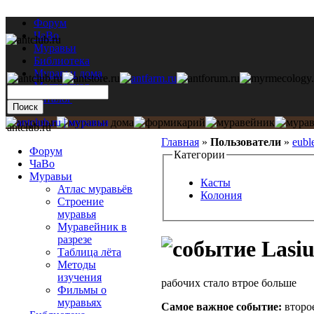
Форум
ЧаВо
Муравьи
Библиотека
Муравьи дома
Мастерская
Каталог
antclub.ru
Главная
»
Пользователи
»
eubl
Форум
Категории
ЧаВо
Муравьи
Касты
Атлас муравьёв
Колония
Строение
муравья
Муравейник в
разрезе
Lasiu
Таблица лёта
Методы
изучения
рабочих стало втрое больше
Фильмы о
муравьях
Самое важное событие:
второ