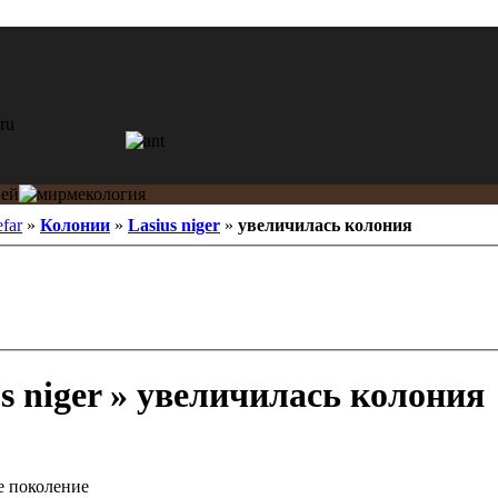
efar
»
Колонии
»
Lasius niger
»
увеличилась колония
s niger » увеличилась колония
е поколение