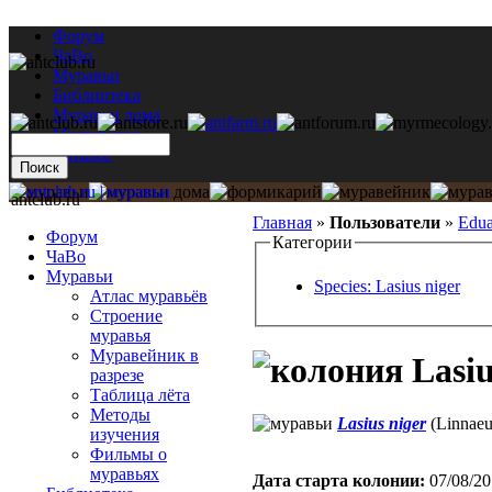
Форум
ЧаВо
Муравьи
Библиотека
Муравьи дома
Мастерская
Каталог
antclub.ru
Главная
»
Пользователи
»
Edu
Форум
Категории
ЧаВо
Муравьи
Species: Lasius niger
Атлас муравьёв
Строение
муравья
Муравейник в
Lasiu
разрезе
Таблица лёта
Методы
Lasius niger
(Linnaeu
изучения
Фильмы о
муравьях
Дата старта кoлонии:
07/08/20