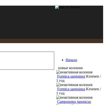
Начало
новые колонии
Formica sanguinea
Kroenen /
1 год
Formica sanguinea
Kroenen /
1 год
Camponotus japonicus