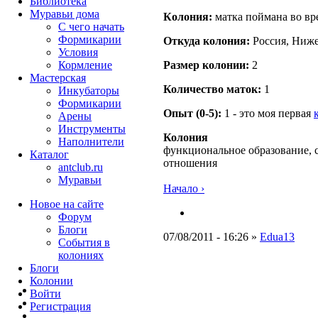
Библиотека
Муравьи дома
Кoлония:
матка поймана во вр
С чего начать
Формикарии
Откуда кoлония:
Россия, Ниже
Условия
Кормление
Размер кoлонии:
2
Мастерская
Количество маток:
1
Инкубаторы
Формикарии
Опыт (0-5):
1 - это моя первая
Арены
Инструменты
Колония
Наполнители
функциональное образование, 
Каталог
отношения
antclub.ru
Муравьи
Начало ›
Новое на сайте
Форум
Блоги
07/08/2011 - 16:26 »
Edua13
События в
колониях
Блоги
Колонии
Войти
Peгиcтpaция