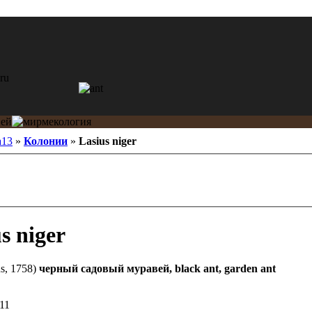
a13
»
Колонии
»
Lasius niger
s niger
s, 1758)
черный садовый муравей, black ant, garden ant
11