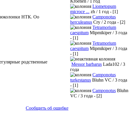
Kroenen / 1 год
Liometopum
microce ...
zh / 1 год - [1]
Camponotus
нзоколонки НТК. Оо
herculeanus
Cry / 2 года - [2]
Tetramorium
caespitum
Mipmikiper / 3 года
- [1]
Tetramorium
caespitum
Mipmikiper / 3 года
- [1]
регулярные родственные
Messor barbarus
Lada102 / 3
года
Camponotus
turkestanus
Bluhn VC / 3 года
- [1]
Camponotus
Bluhn
VC / 3 года - [2]
Сообщить об ошибке