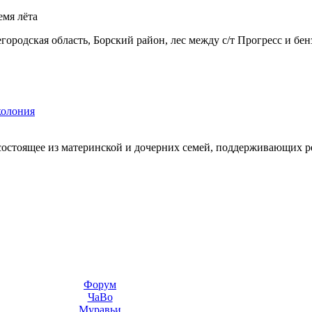
емя лёта
городская область, Борский район, лес между с/т Прогресс и бе
колония
состоящее из материнской и дочерних семей, поддерживающих 
Форум
ЧаВо
Муравьи