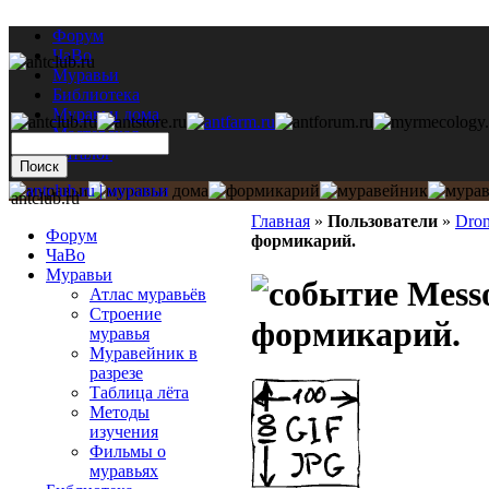
Форум
ЧаВо
Муравьи
Библиотека
Муравьи дома
Мастерская
Каталог
antclub.ru
Главная
»
Пользователи
»
Dron
Форум
формикарий.
ЧаВо
Муравьи
Messo
Атлас муравьёв
Строение
формикарий.
муравья
Муравейник в
разрезе
Таблица лёта
Методы
изучения
Фильмы о
муравьях