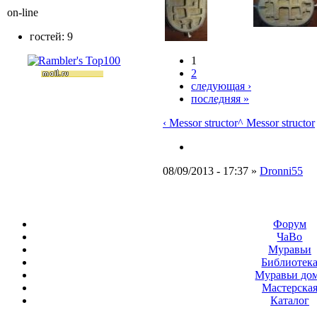
on-line
гостей: 9
1
2
следующая ›
последняя »
‹ Messor structor
^ Messor structor
08/09/2013 - 17:37 »
Dronni55
Форум
ЧаВо
Муравьи
Библиотек
Муравьи до
Мастерска
Каталог