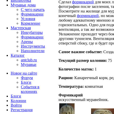
Библиотека
Сделал
формикарий
для моих 
Муравьи дома
фотографии после заселения, т
С чего начать
Посмотрите на жилище для мура
Формикарии
конечный
формикарий
, но мож
Условия
любому адекватному мнению и 
Кормление
горизонтальных. Одно для подк
Мастерская
вентиляция, а так же возможно
Инкубаторы
Увлажнение проходит через бок
Формикарии
другими туннелем. Вентиляция 
Арены
отверстий сбоку, где и будет п
Инструменты
Наполнители
Самое важное событие:
Созда
Каталог
antclub.ru
Текущий размер кoлонии:
75
Муравьи
Количество маток:
1
Новое на сайте
Рацион:
Канареечный корм, ре
Форум
Блоги
Температура:
комнатная
События в
колониях
Формикарий
Блоги
искусственный муравейник.
Колонии
Войти
Peгиcтpaция