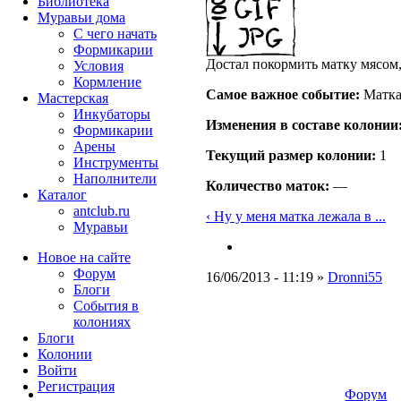
Библиотека
Муравьи дома
С чего начать
Формикарии
Достал покормить матку мясом,
Условия
Кормление
Самое важное событие:
Матка
Мастерская
Инкубаторы
Изменения в составе кoлонии
Формикарии
Арены
Текущий размер кoлонии:
1
Инструменты
Наполнители
Количество маток:
—
Каталог
antclub.ru
‹ Ну у меня матка лежала в ...
Муравьи
Новое на сайте
Форум
16/06/2013 - 11:19 »
Dronni55
Блоги
События в
колониях
Блоги
Колонии
Войти
Peгиcтpaция
Форум