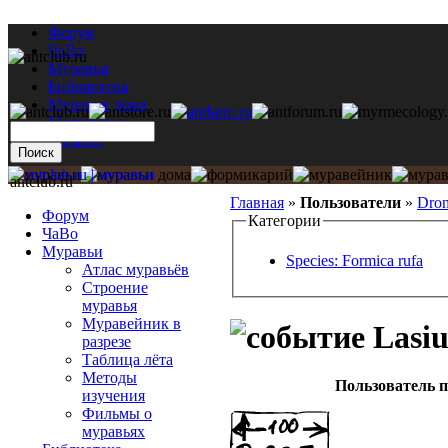
Форум
ЧаВо
Муравьи
Библиотека
Муравьи дома
Мастерская
Каталог
antclub.ru
Главная
»
Пользователи
»
Dron
Форум
Категории
ЧаВо
Муравьи
Species: Formica rufa
Атлас муравьёв
Строение
муравья
Муравейник в
Lasiu
разрезе
Таблица лёта
Методы
Пользователь п
изучения
Фильмы о
муравьях