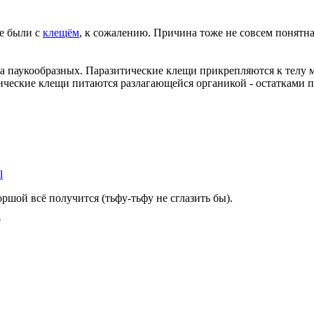
се были с
клещём
, к сожалению. Причина тоже не совсем понятна.
а паукообразных. Паразитические клещи прикрепляются к телу м
тические клещи питаются разлагающейся органикой - остатками 
l
ршой всё получится (тьфу-тьфу не сглазить бы).
?