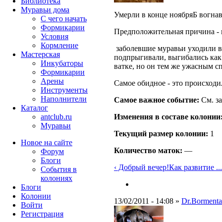
Библиотека
Муравьи дома
Умерли в конце ноябряБ вогнав 
С чего начать
Формикарии
Предположительная причина - 
Условия
Кормление
заболевшие муравьи уходили в 
Мастерская
подпрыгивали, выгибались как 
Инкубаторы
ватке, но он тем же ужасным с
Формикарии
Арены
Самое обидное - это происходило
Инструменты
Наполнители
Самое важное событие:
См. з
Каталог
antclub.ru
Изменения в составе кoлонии
Муравьи
Текущий размер кoлонии:
1
Новое на сайте
Количество маток:
—
Форум
Блоги
‹ Добрый вечер!Как развитие ...
События в
колониях
Блоги
Колонии
13/02/2011 - 14:08 »
Dr.Bormenta
Войти
Peгиcтpaция