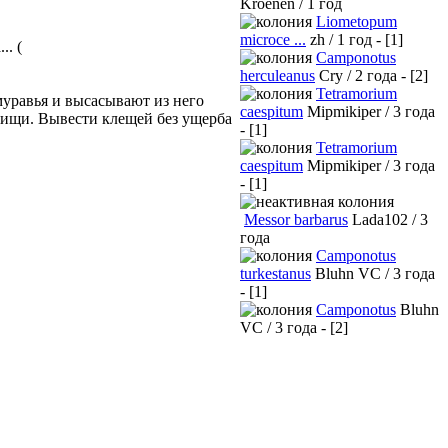
Kroenen / 1 год
Liometopum
microce ...
zh / 1 год - [1]
.. (
Camponotus
herculeanus
Cry / 2 года - [2]
Tetramorium
уравья и высасывают из него
caespitum
Mipmikiper / 3 года
пищи. Вывести клещей без ущерба
- [1]
Tetramorium
caespitum
Mipmikiper / 3 года
- [1]
Messor barbarus
Lada102 / 3
года
Camponotus
turkestanus
Bluhn VC / 3 года
- [1]
Camponotus
Bluhn
VC / 3 года - [2]