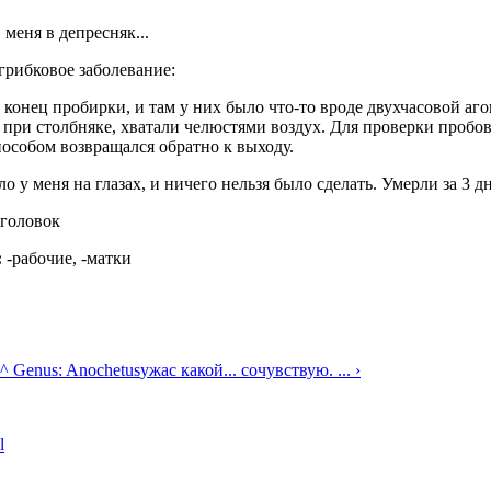
меня в депресняк...
грибковое заболевание:
конец пробирки, и там у них было что-то вроде двухчасовой агон
при столбняке, хватали челюстями воздух. Для проверки пробов
пособом возвращался обратно к выходу.
 у меня на глазах, и ничего нельзя было сделать. Умерли за 3 дня
аголовок
:
-рабочие, -матки
^ Genus: Anochetus
ужас какой... сочувствую. ... ›
l