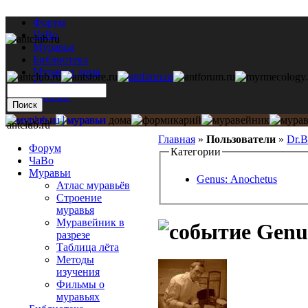
Форум
ЧаВо
Муравьи
Библиотека
Муравьи дома
Мастерская
Каталог
antclub.ru
Главная
»
Пользователи
»
Dr.B
Форум
Категории
ЧаВо
Муравьи
Genus: Anochetus
Атлас муравьёв
Строение
муравья
Муравейник в
Genus
разрезе
Таблица лёта
Методы
изучения
Фильмы о
муравьях