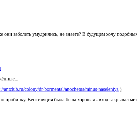
же они заболеть умудрились, не знаете? В будущем хочу подобных
l
ённые...
p://antclub.ru/colony/dr-bormental/anochetus/minus-naseleniya
),
тую пробирку. Вентиляция была была хорошая - вход закрывал ме