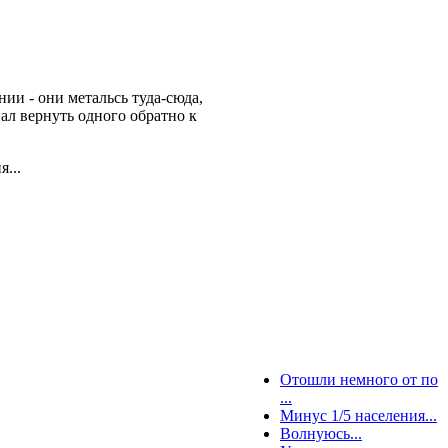
ии - они метальсь туда-сюда,
ал вернуть одного обратно к
...
Отошли немного от по
...
Минус 1/5 населения...
Волнуюсь...