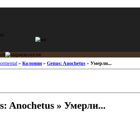
ormental
»
Колонии
»
Genus: Anochetus
»
Умерли...
: Anochetus » Умерли...