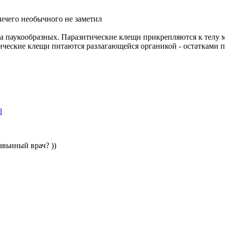
ичего необычного не заметил
а паукообразных. Паразитические клещи прикрепляются к телу м
тические клещи питаются разлагающейся органикой - остатками 
l
авьиный врач? ))