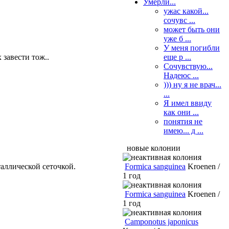
Умерли...
ужас какой...
сочувс ...
может быть они
уже б ...
У меня погибли
еще р ...
 завести тож..
Сочувствую...
Надеюс ...
))) ну я не врач...
...
Я имел ввиду
как они ...
понятия не
имею... д ...
новые колонии
Formica sanguinea
Kroenen /
таллической сеточкой.
1 год
Formica sanguinea
Kroenen /
1 год
Camponotus japonicus