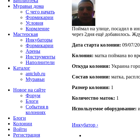
Библиотека
Муравьи дома
С чего начать
Формикарии
Условия
Кормление
Поймал на улице, посадил в ин
Мастерская
через 2дня ещё добавилось. Жд
Инкубаторы
Дата старта кoлонии:
09/07/20
Формикарии
Арены
Кoлония:
матка поймана во вр
Инструменты
Наполнители
Откуда кoлония:
Украина гор
Каталог
antclub.ru
Состав кoлонии:
матка, распл
Муравьи
Размер кoлонии:
1
Новое на сайте
Форум
Количество маток:
1
Блоги
События в
Используемое оборудование:
и
колониях
Блоги
Колонии
Инкубатор ›
Войти
Peгиcтpaция