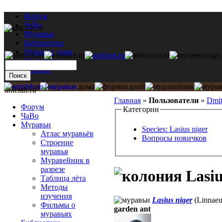
Форум
ЧаВо
Муравьи
Библиотека
Муравьи дома
Мастерская
Каталог
antclub.ru
Главная
»
Пользователи
»
Dmit
Форум
Категории
ЧаВо
Муравьи
Species: Lasius niger
Атлас муравьёв
Вопросы новичков
Строение
муравья
Муравейник в
разрезе
Lasiu
Таблица лёта
Методы
изучения
Lasius niger
(Linnaeu
Фильмы о
garden ant
муравьях