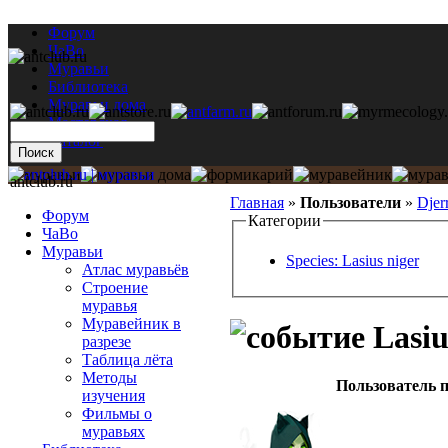
Форум
ЧаВо
Муравьи
Библиотека
Муравьи дома
Мастерская
Каталог
antclub.ru
Главная
»
Пользователи
»
Djer
Форум
Категории
ЧаВо
Муравьи
Species: Lasius niger
Атлас муравьёв
Строение
муравья
Муравейник в
Lasiu
разрезе
Таблица лёта
Методы
Пользователь п
изучения
Фильмы о
муравьях