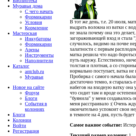
Библиотека
Муравьи дома
С чего начать
Формикарии
В тот же день, т.е. 20 июля, ма
Условия
выдрать волокна из ватки с водо
Кормление
не знала почему она это делает
Мастерская
загораживающей вход и стала "д
Инкубаторы
случилось, видимо на почве не
Формикарии
халатности с первым расплодо
Арены
матка решила что надо боротьс
Инструменты
путь наружу. Естественно, нич
Наполнители
толстая и плотная, а со сторон
Каталог
нормально поступает, ватка не
antclub.ru
Пробирка с самого начала была
Муравьи
достаточно темно, я старалась 
Новое на сайте
набегов на входную ватку она у
Форум
что сидит там и вроде остепени
Блоги
"буянила" у меня создавалось 
События в
меня расстраивало :( Очень жду
колониях
окончательно успокоит свои нер
Блоги
в темноте на 4 дня, пусть будет 
Колонии
Самое важное событие:
Истер
Войти
Peгиcтpaция
Текущий размер кoлонии:
1