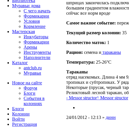
Библиотека
шприцах закончилась подключи
Муравьи дома
большим градиентом влажности 
С чего начать
сейчас все норм вроде
Формикарии
Условия
Самое важное событие:
переж
Кормление
Мастерская
Текущий размер кoлонии:
35
Инкубаторы
Формикарии
Количество маток:
1
Арены
Инструменты
Рацион:
семена и
тараканы
Наполнители
Температура:
25-26°C
Каталог
antclub.ru
Тараканы
Муравьи
отряд насекомых. Длина 4 мм 9
тропиках и субтропиках. У ряд
Новое на сайте
Некоторые (прусак, черный тар
Форум
Реликтовый лесной таракан, о
Блоги
‹ Messor structor
^ Messor structor
События в
колониях
Блоги
Колонии
24/01/2012 - 12:13 »
динн
Войти
Peгиcтpaция