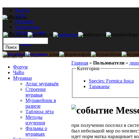
Форум
ЧаВо
Муравьи
Библиотека
Муравьи дома
Мастерская
Каталог
antclub.ru
Главная
»
Пользователи
»
дин
Форум
Категории
ЧаВо
Муравьи
Species: Formica fusca
Атлас муравьёв
Тараканы
Строение
муравья
Муравейник в
разрезе
Messo
Таблица лёта
Методы
изучения
при получении поселил в систе
Фильмы о
был небольшой мор по неизвест
муравьях
идет норм матка наращивает кол