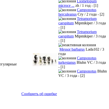
Liometopum
microce ...
zh / 1 год - [1]
Camponotus
herculeanus
Cry / 2 года - [2]
Tetramorium
caespitum
Mipmikiper / 3 года
- [1]
Tetramorium
caespitum
Mipmikiper / 3 года
- [1]
Messor barbarus
Lada102 / 3
года
Camponotus
turkestanus
Bluhn VC / 3 года
регулярные
- [1]
Camponotus
Bluhn
VC / 3 года - [2]
Сообщить об ошибке