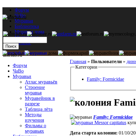
Форум
ЧаВо
Муравьи
Библиотека
Муравьи дома
Мастерская
Каталог
antclub.ru
Главная
»
Пользователи
»
дин
Форум
Категории
ЧаВо
Муравьи
Family: Formicidae
Атлас муравьёв
Строение
муравья
Муравейник в
Famil
разрезе
Таблица лёта
Методы
Family: Formicidae
изучения
Messor capitatus
купи
Фильмы о
муравьях
Дата старта кoлонии:
01/10/20