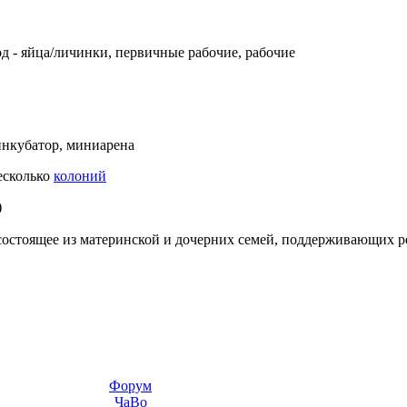
од - яйца/личинки, первичные рабочие, рабочие
нкубатор, миниарена
несколько
колоний
)
состоящее из материнской и дочерних семей, поддерживающих 
Форум
ЧаВо