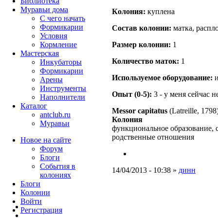
Библиотека
Муравьи дома
Кoлония:
куплена
С чего начать
Формикарии
Состав кoлонии:
матка, распл
Условия
Кормление
Размер кoлонии:
1
Мастерская
Количество маток:
1
Инкубаторы
Формикарии
Используемое оборудование:
и
Арены
Инструменты
Опыт (0-5):
3 - у меня сейчас 
Наполнители
Каталог
Messor capitatus
(Latreille, 1798
antclub.ru
Колония
Муравьи
функциональное образование, 
родственные отношения
Новое на сайте
Форум
Блоги
События в
14/04/2013 - 10:38 »
динн
колониях
Блоги
Колонии
Войти
Peгиcтpaция