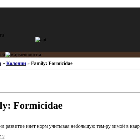
н
»
Колонии
»
Family: Formicidae
y: Formicidae
л развитие идет норм учитывая небольшую тем-ру зимой в квар
12