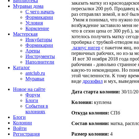
Библиотека
заказать матку из краснодарск
Муравьи дома
пересылки 200 руб. Продавец кл
С чего начать
раз отправлял зимой, и всё бы
Формикарии
Умом я понимал, что нужно под
Условия
возбуждение заставило меня не 
Кормление
что в сезон цена от 300 руб.),
Мастерская
хотелось получить матку сегод
Инкубаторы
пробирка с трубкой-отводом на
Формикарии
лазиус нигер
с пакетом яиц, но
Арены
первичных рабочих, но из-за м
Инструменты
И вот 30 ноября 2018 года проб
Наполнители
рабочими - довольно странное я
Каталог
какую-то некондицию. Но понял 
antclub.ru
этой численности. К тому вре
Муравьи
виде
дрозофил
и мух, выведенн
Новое на сайте
Дата старта кoлонии:
30/11/20
Форум
Блоги
Кoлония:
куплена
События в
колониях
Откуда кoлония:
СПб
Блоги
Колонии
Состав кoлонии:
матка, распло
Войти
Peгиcтpaция
Размер кoлонии:
4