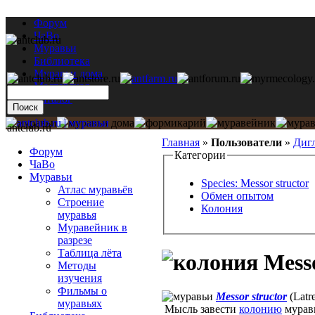
Форум
ЧаВо
Муравьи
Библиотека
Муравьи дома
Мастерская
Каталог
antclub.ru
Главная
»
Пользователи
»
Диг
Форум
Категории
ЧаВо
Муравьи
Species: Messor structor
Атлас муравьёв
Обмен опытом
Строение
Колония
муравья
Муравейник в
разрезе
Таблица лёта
Messo
Методы
изучения
Фильмы о
Messor structor
(Latre
муравьях
Мысль завести
колонию
муравь