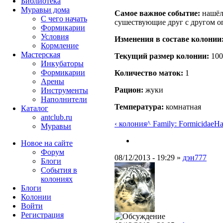
Библиотека
Муравьи дома
Самое важное событие:
нашёл
С чего начать
сушествующие друг с другом о
Формикарии
Условия
Изменения в составе кoлонии
Кормление
Мастерская
Текущий размер кoлонии:
100
Инкубаторы
Формикарии
Количество маток:
1
Арены
Рацион:
жуки
Инструменты
Наполнители
Температура:
комнатная
Каталог
antclub.ru
‹ колония
^ Family: Formicidae
На
Муравьи
Новое на сайте
Форум
08/12/2013 - 19:29 »
дэн777
Блоги
События в
колониях
Блоги
Колонии
Войти
Peгиcтpaция