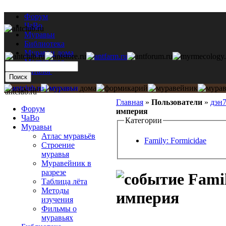
Форум
ЧаВо
Муравьи
Библиотека
Муравьи дома
Мастерская
Каталог
antclub.ru
Главная
»
Пользователи
»
дэн
Форум
империя
ЧаВо
Категории
Муравьи
Атлас муравьёв
Family: Formicidae
Строение
муравья
Муравейник в
разрезе
Famil
Таблица лёта
Методы
империя
изучения
Фильмы о
муравьях