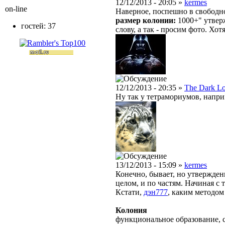
12/12/2013 - 20:05 »
kermes
on-line
Наверное, поспешно в свободн
размер кoлонии:
1000+" утверж
гостей: 37
слову, а так - просим фото. Хот
12/12/2013 - 20:35 »
The Dark L
Ну так у тетрамориумов, напри
13/12/2013 - 15:09 »
kermes
Конечно, бывает, но утвержден
целом, и по частям. Начиная с 
Кстати,
дэн777
, каким методо
Колония
функциональное образование, с