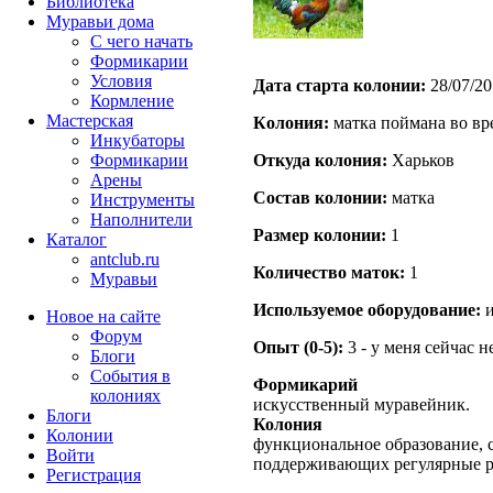
Библиотека
Муравьи дома
С чего начать
Формикарии
Условия
Дата старта кoлонии:
28/07/20
Кормление
Мастерская
Кoлония:
матка поймана во вр
Инкубаторы
Формикарии
Откуда кoлония:
Харьков
Арены
Состав кoлонии:
матка
Инструменты
Наполнители
Размер кoлонии:
1
Каталог
antclub.ru
Количество маток:
1
Муравьи
Используемое оборудование:
и
Новое на сайте
Форум
Опыт (0-5):
3 - у меня сейчас 
Блоги
События в
Формикарий
колониях
искусственный муравейник.
Блоги
Колония
Колонии
функциональное образование, с
Войти
поддерживающих регулярные 
Peгиcтpaция