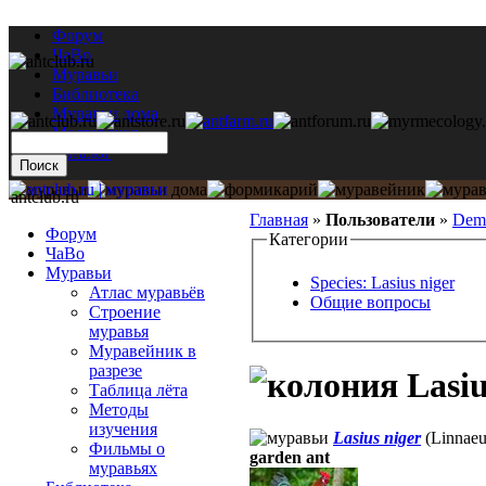
Форум
ЧаВо
Муравьи
Библиотека
Муравьи дома
Мастерская
Каталог
antclub.ru
Главная
»
Пользователи
»
Dem
Форум
Категории
ЧаВо
Муравьи
Species: Lasius niger
Атлас муравьёв
Общие вопросы
Строение
муравья
Муравейник в
разрезе
Lasiu
Таблица лёта
Методы
изучения
Lasius niger
(Linnaeu
Фильмы о
garden ant
муравьях