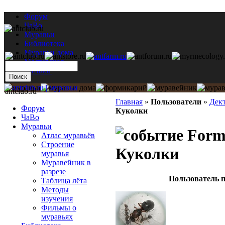
Форум
ЧаВо
Муравьи
Библиотека
Муравьи дома
Мастерская
Каталог
antclub.ru
Главная
»
Пользователи
»
Дек
Форум
Куколки
ЧаВо
Муравьи
Formi
Атлас муравьёв
Строение
Куколки
муравья
Муравейник в
разрезе
Пользователь п
Таблица лёта
Методы
изучения
Фильмы о
муравьях