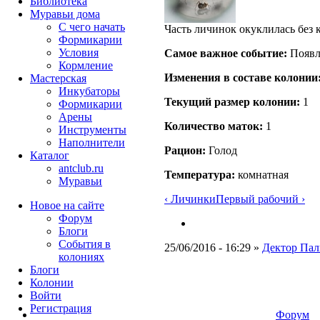
Библиотека
Муравьи дома
С чего начать
Часть личинок окуклилась без 
Формикарии
Условия
Самое важное событие:
Появл
Кормление
Изменения в составе кoлонии
Мастерская
Инкубаторы
Текущий размер кoлонии:
1
Формикарии
Арены
Количество маток:
1
Инструменты
Наполнители
Рацион:
Голод
Каталог
antclub.ru
Температура:
комнатная
Муравьи
‹ Личинки
Первый рабочий ›
Новое на сайте
Форум
Блоги
События в
25/06/2016 - 16:29 »
Дектор Пал
колониях
Блоги
Колонии
Войти
Peгиcтpaция
Форум