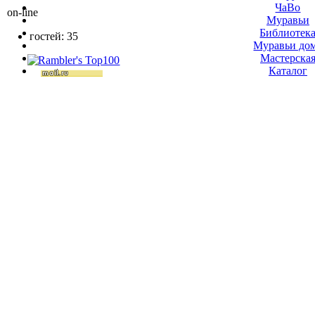
ЧаВо
on-line
Муравьи
Библиотек
гостей: 35
Муравьи до
Мастерска
Каталог