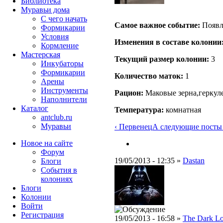
Библиотека
Муравьи дома
С чего начать
Самое важное событие:
Появл
Формикарии
Условия
Изменения в составе кoлонии
Кормление
Мастерская
Текущий размер кoлонии:
3
Инкубаторы
Формикарии
Количество маток:
1
Арены
Инструменты
Рацион:
Маковые зерна,геркул
Наполнители
Каталог
Температура:
комнатная
antclub.ru
Муравьи
‹ Первенец
А следующие посты б
Новое на сайте
Форум
19/05/2013 - 12:35 »
Dastan
Блоги
События в
колониях
Блоги
Колонии
Войти
Peгиcтpaция
19/05/2013 - 16:58 »
The Dark L