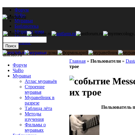
Форум
ЧаВо
Муравьи
Библиотека
Муравьи дома
Мастерская
Каталог
antclub.ru
Главная
»
Пользователи
»
Dast
Форум
трое
ЧаВо
Муравьи
Messo
Атлас муравьёв
Строение
их трое
муравья
Муравейник в
разрезе
Пользователь п
Таблица лёта
Методы
изучения
Фильмы о
муравьях