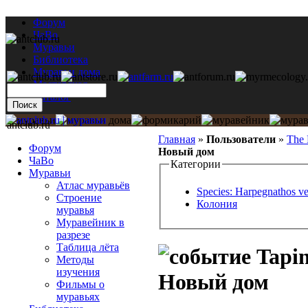
Форум
ЧаВо
Муравьи
Библиотека
Муравьи дома
Мастерская
Каталог
antclub.ru
Главная
»
Пользователи
»
The 
Форум
Новый дом
ЧаВо
Категории
Муравьи
Атлас муравьёв
Species: Harpegnathos ve
Строение
Колония
муравья
Муравейник в
разрезе
Таблица лёта
Tapin
Методы
изучения
Новый дом
Фильмы о
муравьях