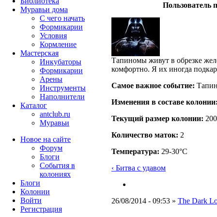
Библиотека
Пользователь п
Муравьи дома
С чего начать
Формикарии
Условия
Кормление
Мастерская
Тапиномы живут в обрезке жел
Инкубаторы
комфортно. Я их иногда подка
Формикарии
Арены
Самое важное событие:
Тапин
Инструменты
Наполнители
Изменения в составе кoлонии
Каталог
antclub.ru
Текущий размер кoлонии:
200
Муравьи
Количество маток:
2
Новое на сайте
Форум
Температура:
29-30°C
Блоги
События в
‹ Битва с удавом
колониях
Блоги
Колонии
Войти
26/08/2014 - 09:53 »
The Dark L
Peгиcтpaция