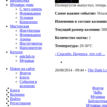
Библиотека
Муравьи дома
Полиергусов выпустил, теперь
С чего начать
Самое важное событие:
Уехали
Формикарии
Условия
Изменения в составе кoлонии
Кормление
Мастерская
Текущий размер кoлонии:
500
Инкубаторы
Формикарии
Количество маток:
1
Арены
Инструменты
Температура:
29-30°C
Наполнители
Каталог
‹ Спасибо. Надеюсь, что соб ...
antclub.ru
Муравьи
Новое на сайте
26/08/2014 - 09:44 »
The Dark L
Форум
Блоги
События в
колониях
Форум
Блоги
ЧаВо
Колонии
Муравьи
Войти
Библиотек
Peгиcтpaция
Муравьи до