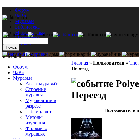
Форум
ЧаВо
Муравьи
Библиотека
Муравьи дома
Мастерская
Каталог
antclub.ru
Главная
»
Пользователи
»
The 
Форум
Переезд
ЧаВо
Муравьи
Polye
Атлас муравьёв
Строение
Переезд
муравья
Муравейник в
разрезе
Пользователь п
Таблица лёта
Методы
изучения
Фильмы о
муравьях