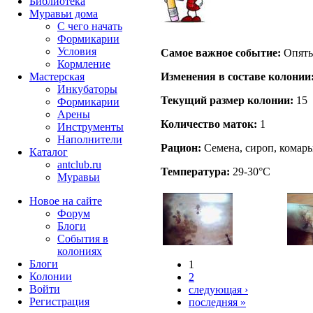
Библиотека
Муравьи дома
С чего начать
Формикарии
Условия
Самое важное событие:
Опять.
Кормление
Изменения в составе кoлонии
Мастерская
Инкубаторы
Текущий размер кoлонии:
15
Формикарии
Арены
Количество маток:
1
Инструменты
Наполнители
Рацион:
Семена, сироп, комары
Каталог
antclub.ru
Температура:
29-30°C
Муравьи
Новое на сайте
Форум
Блоги
События в
колониях
Блоги
1
Колонии
2
Войти
следующая ›
Peгиcтpaция
последняя »