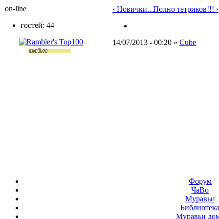
on-line
‹ Новички...
Полно тетриков!!! ›
гостей: 44
14/07/2013 - 00:20 »
Cube
Форум
ЧаВо
Муравьи
Библиотек
Муравьи до