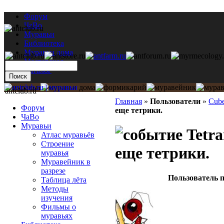
Форум
ЧаВо
Муравьи
Библиотека
Муравьи дома
Мастерская
Каталог
antclub.ru
Главная
»
Пользователи
»
Cub
Форум
еще тетрики.
ЧаВо
Муравьи
Tetra
Атлас муравьёв
Строение
еще тетрики.
муравья
Муравейник в
разрезе
Пользователь п
Таблица лёта
Методы
изучения
Фильмы о
муравьях