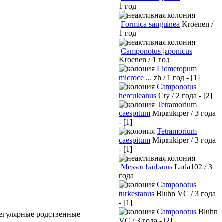
1 год
Formica sanguinea
Kroenen /
1 год
Camponotus japonicus
Kroenen / 1 год
Liometopum
microce ...
zh / 1 год - [1]
Camponotus
herculeanus
Cry / 2 года - [2]
Tetramorium
caespitum
Mipmikiper / 3 года
- [1]
Tetramorium
caespitum
Mipmikiper / 3 года
- [1]
Messor barbarus
Lada102 / 3
года
Camponotus
turkestanus
Bluhn VC / 3 года
- [1]
Camponotus
Bluhn
регулярные родственные
VC / 3 года - [2]