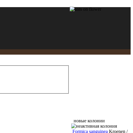
новые колонии
Formica sanguinea
Kroenen /