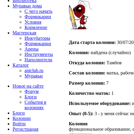
Библиотека
Муравьи дома
С чего начать
Формикарии
Условия
Кормление
Мастерская
Инкубаторы
Дата старта кoлонии:
30/07/20
Формикарии
Арены
Кoлония:
найдена (случайно)
Инструменты
Наполнители
Откуда кoлония:
Тамбов
Каталог
antclub.ru
Состав кoлонии:
матка, рабоч
Муравьи
Размер кoлонии:
7
Новое на сайте
Форум
Количество маток:
1
Блоги
События в
Используемое оборудование:
и
колониях
Блоги
Опыт (0-5):
3 - у меня сейчас 
Колонии
Войти
Колония
Peгиcтpaция
функциональное образование, 