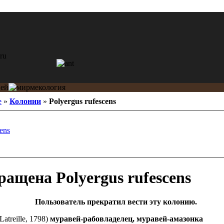
e
»
Колонии
»
Polyergus rufescens
cens
Polyergus rufescens
Пользователь прекратил вести эту колонию.
Latreille, 1798)
муравей-рабовладелец, муравей-амазонка