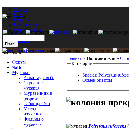
Форум
ЧаВо
Муравьи
Библиотека
Муравьи дома
Мастерская
Каталог
antclub.ru
Главная
»
Пользователи
»
Cub
Форум
Категории
ЧаВо
Муравьи
Species: Polyergus rufes
Атлас муравьёв
Обмен опытом
Строение
муравья
Муравейник в
разрезе
Таблица лёта
Методы
изучения
Фильмы о
муравьях
Polyergus rufescens
(