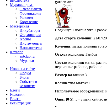
Библиотека
garden ant
Муравьи дома
С чего начать
Формикарии
Условия
Кормление
Мастерская
Подкинул 2 кокона уже 2 рабоч
Инкубаторы
Формикарии
Дата старта кoлонии:
21/07/20
Арены
Инструменты
Кoлония:
матка поймана во вр
Наполнители
Каталог
Откуда кoлония:
Тамбов
antclub.ru
Муравьи
Состав кoлонии:
матка, распло
первичные рабочие, рабочие
Новое на сайте
Форум
Размер кoлонии:
3
Блоги
События в
Количество маток:
1
колониях
Блоги
Используемое оборудование:
и
Колонии
Войти
Опыт (0-5):
3 - у меня сейчас 
Peгиcтpaция