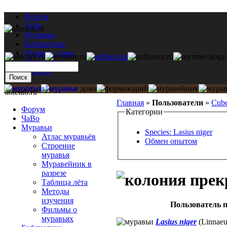
Форум
ЧаВо
Муравьи
Библиотека
Муравьи дома
Мастерская
Каталог
antclub.ru
Главная
»
Пользователи
»
Cub
Форум
Категории
ЧаВо
Муравьи
Species: Lasius niger
Атлас муравьёв
Обмен опытом
Строение
муравья
Муравейник в
разрезе
Таблица лёта
Методы
изучения
Пользователь п
Фильмы о
муравьях
Lasius niger
(Linnaeu