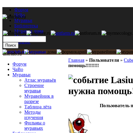
Форум
ЧаВо
Муравьи
Библиотека
Муравьи дома
Мастерская
Каталог
antclub.ru
Главная
»
Пользователи
»
Cub
Форум
помощь!!!!!!!!!
ЧаВо
Муравьи
Lasiu
Атлас муравьёв
Строение
нужна помощь!!
муравья
Муравейник в
разрезе
Пользователь п
Таблица лёта
Методы
изучения
Фильмы о
муравьях