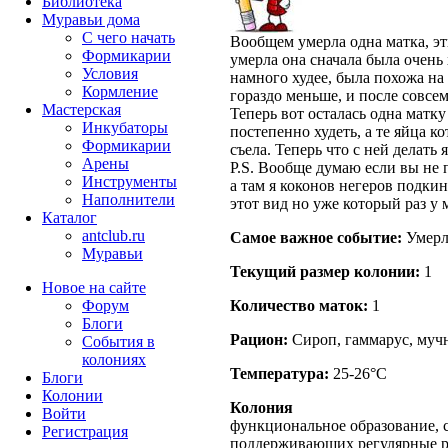
Библиотека
Муравьи дома
С чего начать
Вообщем умерла одна матка, эти
Формикарии
умерла она сначала была очень 
Условия
намного худее, была похожа на
Кормление
гораздо меньше, и после совсем
Мастерская
Теперь вот осталась одна матку
Инкубаторы
постепенно худеть, а те яйца к
Формикарии
съела. Теперь что с ней делат
Арены
P.S. Вообще думаю если вы не 
Инструменты
а там я коконов негеров подки
Наполнители
этот вид но уже который раз у
Каталог
antclub.ru
Самое важное событие:
Умерла
Муравьи
Текущий размер кoлонии:
1
Новое на сайте
Количество маток:
1
Форум
Блоги
Рацион:
Сироп, гаммарус, мучн
События в
колониях
Температура:
25-26°C
Блоги
Колонии
Колония
Войти
функциональное образование, с
Peгиcтpaция
поддерживающих регулярные 