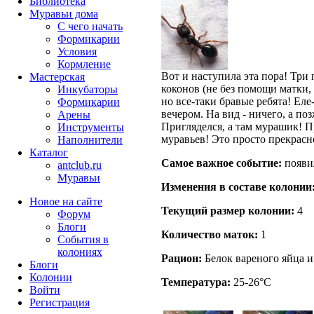
Библиотека
Муравьи дома
С чего начать
Формикарии
Условия
Кормление
Вот и наступила эта пора! Тр
Мастерская
коконов (не без помощи матки,
Инкубаторы
но все-таки бравые ребята! Еле-
Формикарии
вечером. На вид - ничего, а поз
Арены
Пригляделся, а там мурашик! П
Инструменты
муравьев! Это просто прекрасн
Наполнители
Каталог
Самое важное событие:
появи
antclub.ru
Муравьи
Изменения в составе кoлонии
Новое на сайте
Текущий размер кoлонии:
4
Форум
Блоги
Количество маток:
1
События в
колониях
Рацион:
Белок вареного яйца и
Блоги
Колонии
Температура:
25-26°C
Войти
Peгиcтpaция