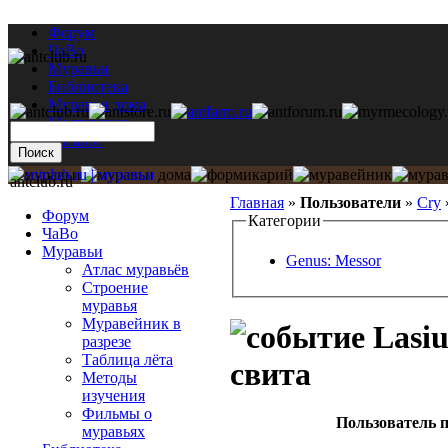
Форум
ЧаВо
Муравьи
Библиотека
Муравьи дома
Мастерская
Каталог
antclub.ru
Главная
»
Пользователи
»
Cry
Форум
Категории
ЧаВо
Муравьи
Genus: Messor
Атлас муравьёв
Строение
муравья
Муравейник в
Lasiu
разрезе
Таблица лёта
свита
Методы
изучения
Фильмы о
Пользователь п
муравьях