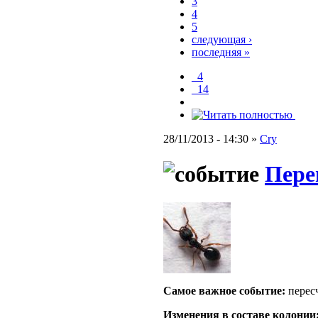
3
4
5
следующая ›
последняя »
_4
_14
28/11/2013 - 14:30 »
Cry
Пере
Самое важное событие:
пересч
Изменения в составе кoлонии