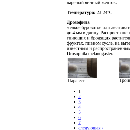
вареный яичный желток.
Температура:
23-24°C
Дрозофила
мелкое буроватое или желтовато
до 4 мм в длину. Распростране
гниющих и бродящих раститель
фруктах, пивном сусле, на выт
известным и распространенным
Drosophila melanogaster.
Трои
Пара ест
1
2
3
4
5
6
7
следующая ›