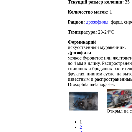
Текущий размер кoлонии:
35
Количество маток:
1
Рацион:
дрозофилы
, фарш, сир
Температура:
23-24°C
Формикарий
искусственный муравейник.
Дрозофила
мелкое буроватое или желтовато
до 4 мм в длину. Распростране
гниющих и бродящих раститель
фруктах, пивном сусле, на выт
известным и распространенным
Drosophila melanogaster.
Открыл на с
1
2