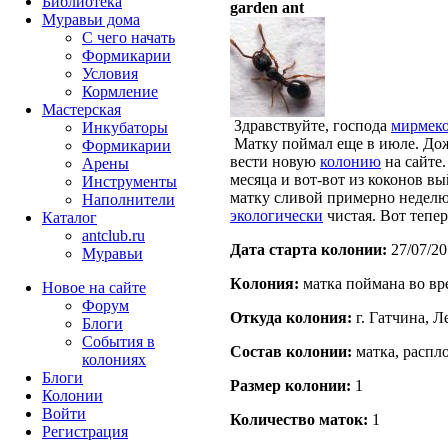
Библиотека
garden ant
Муравьи дома
С чего начать
Формикарии
Условия
Кормление
Мастерская
Здравствуйте, господа
мирмек
Инкубаторы
Матку поймал еще в июле. Дож
Формикарии
вести новую
колонию
на сайте.
Арены
месяца и вот-вот из коконов в
Инструменты
матку сливой примерно неделю 
Наполнители
экологически
чистая. Вот тепер
Каталог
antclub.ru
Дата старта кoлонии:
27/07/20
Муравьи
Кoлония:
матка поймана во вр
Новое на сайте
Форум
Откуда кoлония:
г. Гатчина, Л
Блоги
События в
Состав кoлонии:
матка, распло
колониях
Блоги
Размер кoлонии:
1
Колонии
Войти
Количество маток:
1
Peгиcтpaция