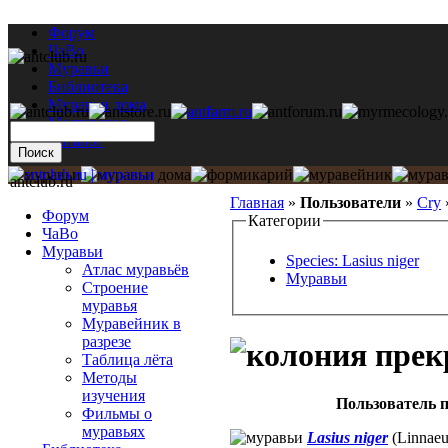
Форум
ЧаВо
Муравьи
Библиотека
Муравьи дома
Мастерская
Каталог
antclub.ru
Главная
»
Пользователи
»
Cry
Форум
Категории
ЧаВо
Муравьи
Species: Lasius niger
Атлас муравьёв
Муравьи
Строение
муравья
Муравейник в
разрезе
Таблица лёта
Методы
изучения
Пользователь п
Фильмы о
муравьях
Lasius niger
(Linnaeu