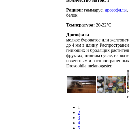
Количество маток:
1
Рацион:
гаммарус,
дрозофилы
,
белок.
Температура:
20-22°C
Дрозофила
мелкое буроватое или желтовато
до 4 мм в длину. Распростране
гниющих и бродящих раститель
фруктах, пивном сусле, на выт
известным и распространенным
Drosophila melanogaster.
1
2
3
4
5