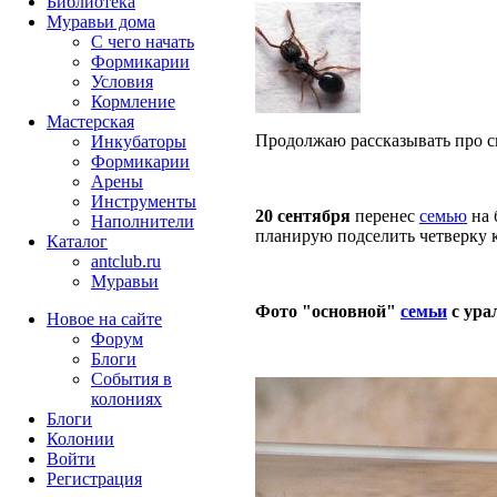
Библиотека
Муравьи дома
С чего начать
Формикарии
Условия
Кормление
Мастерская
Продолжаю рассказывать про св
Инкубаторы
Формикарии
Арены
Инструменты
20 сентября
перенес
семью
на 
Наполнители
планирую подселить четверку 
Каталог
antclub.ru
Муравьи
Фото "основной"
семьи
с ура
Новое на сайте
Форум
Блоги
События в
колониях
Блоги
Колонии
Войти
Peгиcтpaция