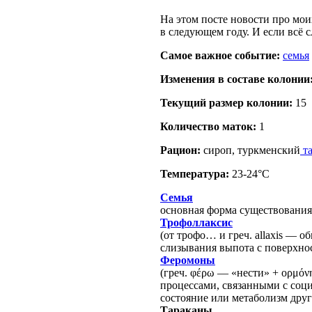
На этом посте новости про мои
в следующем году. И если всё с
Самое важное событие:
семья
Изменения в составе кoлонии
Текущий размер кoлонии:
15
Количество маток:
1
Рацион:
сироп, туркменский
та
Температура:
23-24°C
Семья
основная форма существовани
Трофоллаксис
(от трофо… и греч. allaxis — 
слизывания выпота с поверхно
Феромоны
(греч. φέρω — «нести» + ορμό
процессами, связанными с со
состояние или метаболизм друг
Тараканы