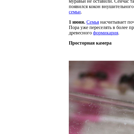
муравьи не оставили. Сейчас т
появился кокон внушительного 
семьи
.
1 июня.
Семья
насчитывает поч
Пора уже переселять в более п
древесного
формикария
.
Просторная камера