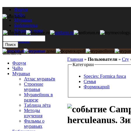
Форум
ЧаВо
Муравьи
Библиотека
Муравьи дома
Мастерская
Каталог
antclub.ru
Главная
»
Пользователи
»
Cry
Форум
Категории
ЧаВо
Муравьи
Species: Formica fusca
Атлас муравьёв
Семья
Строение
Формикарий
муравья
Муравейник в
разрезе
Таблица лёта
Campo
Методы
изучения
herculeanus. З
Фильмы о
муравьях