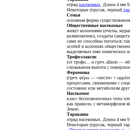
отряд
насекомых
. Длина 4 мм 
Некоторые (прусак, черный
тар
Семья
основная форма существования
Общественные насекомые
живут колониями (пчелы, мурав
размножение), солдаты (защиту)
сами не способны питаться; та
особей в колониях общественн
выделяемых ими химических ве
Трофоллаксис
(от трофо… и греч. allaxis — 
слизывания выпота с поверхно
Феромоны
(греч. φέρω — «нести» + ορμό
процессами, связанными с со
состояние или метаболизм друг
Насекомое
класс беспозвоночных типа чле
как правило, с метаморфозом я
Земле.
Тараканы
отряд насекомых. Длина 4 мм 9
Некоторые (прусак, черный тар
‹ Пришло время рассказать и ...