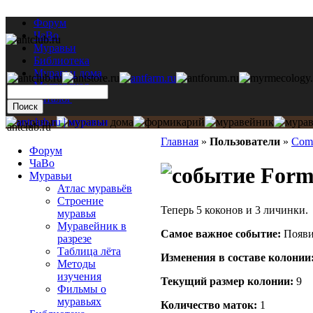
Форум
ЧаВо
Муравьи
Библиотека
Муравьи дома
Мастерская
Каталог
antclub.ru
Главная
»
Пользователи
»
Com
Форум
ЧаВо
Formi
Муравьи
Атлас муравьёв
Строение
Теперь 5 коконов и 3 личинки.
муравья
Муравейник в
Самое важное событие:
Появи
разрезе
Таблица лёта
Изменения в составе кoлонии
Методы
изучения
Текущий размер кoлонии:
9
Фильмы о
муравьях
Количество маток:
1