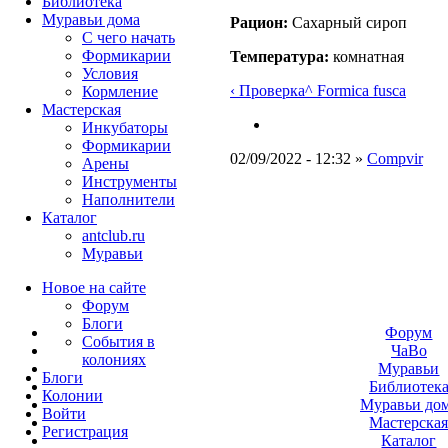
Библиотека
Муравьи дома
Рацион:
Сахарный сироп
С чего начать
Формикарии
Температура:
комнатная
Условия
‹ Проверка
^ Formica fusca
Кормление
Мастерская
Инкубаторы
Формикарии
02/09/2022 - 12:32 »
Compvir
Арены
Инструменты
Наполнители
Каталог
antclub.ru
Муравьи
Новое на сайте
Форум
Блоги
Форум
События в
ЧаВо
колониях
Муравьи
Блоги
Библиотек
Колонии
Муравьи до
Войти
Мастерска
Peгиcтpaция
Каталог