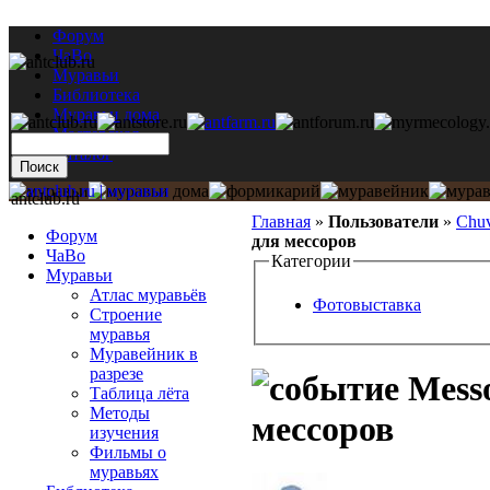
Форум
ЧаВо
Муравьи
Библиотека
Муравьи дома
Мастерская
Каталог
antclub.ru
Главная
»
Пользователи
»
Chu
Форум
для мессоров
ЧаВо
Категории
Муравьи
Атлас муравьёв
Фотовыставка
Строение
муравья
Муравейник в
разрезе
Messo
Таблица лёта
Методы
мессоров
изучения
Фильмы о
муравьях