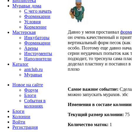
Библиотека
Муравьи дома
С чего начать
Формикарии
Условия
Кормление
Давно у меня простаивал
форм
Мастерская
он очень качественный и прият
Инкубаторы
вертикальный форм песок (как э
Формикарии
особо. Поэтому еще давно нача
Арены
серии неудачных попыток как то
Инструменты
подходит, то треснула сама пла
Наполнители
доделал пластину и поставил в
Каталог
плохо
antclub.ru
Муравьи
Новое на сайте
Самое важное событие:
Сдела
Форум
можно запускать мурахов. збс
Блоги
События в
Изменения в составе кoлонии
колониях
Блоги
Текущий размер кoлонии:
75
Колонии
Войти
Количество маток:
1
Peгиcтpaция