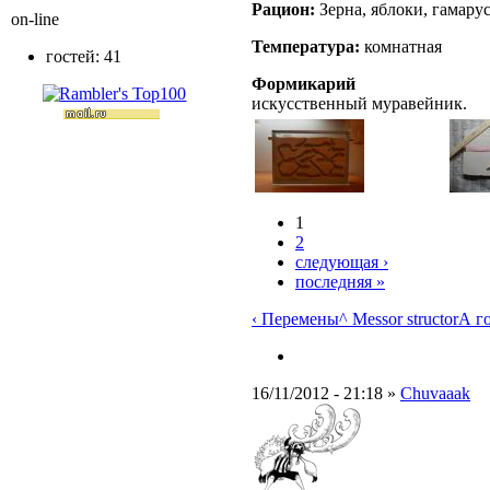
Рацион:
Зерна, яблоки, гамарус
on-line
Температура:
комнатная
гостей: 41
Формикарий
искусственный муравейник.
1
2
следующая ›
последняя »
‹ Перемены
^ Messor structor
А го
16/11/2012 - 21:18 »
Chuvaaak