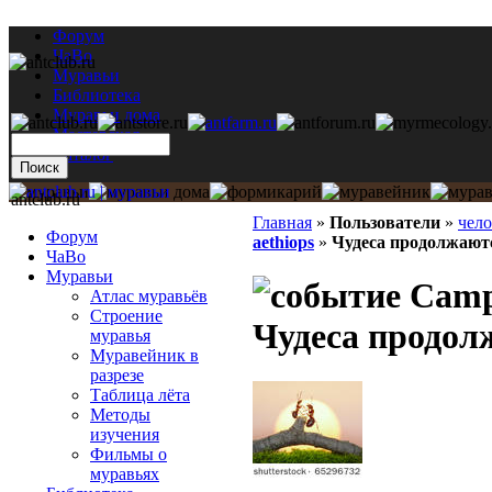
Форум
ЧаВо
Муравьи
Библиотека
Муравьи дома
Мастерская
Каталог
antclub.ru
Главная
»
Пользователи
»
чел
Форум
aethiops
»
Чудеса продолжаютс
ЧаВо
Муравьи
Campo
Атлас муравьёв
Строение
Чудеса продол
муравья
Муравейник в
разрезе
Таблица лёта
Методы
изучения
Фильмы о
муравьях