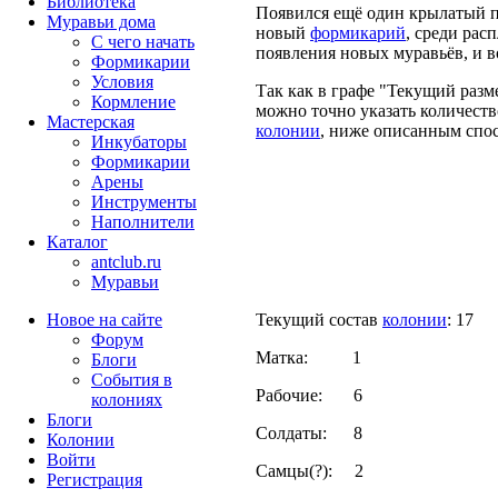
Библиотека
Появился ещё один крылатый про
Муравьи дома
новый
формикарий
, среди ра
С чего начать
появления новых муравьёв, и во
Формикарии
Условия
Так как в графе "Текущий раз
Кормление
можно точно указать количеств
Мастерская
колонии
, ниже описанным сп
Инкубаторы
Формикарии
Арены
Инструменты
Наполнители
Каталог
antclub.ru
Муравьи
Текущий состав
колонии
: 17
Новое на сайте
Форум
Матка: 1
Блоги
События в
Рабочие: 6
колониях
Блоги
Солдаты: 8
Колонии
Войти
Самцы(?): 2
Peгиcтpaция