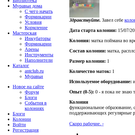
Библиотека
Муравьи дома
С чего начать
Формикарии
Здравствуйте.
Завел себе
коло
Условия
Кормление
Дата старта кoлонии:
15/07/20
Мастерская
Инкубаторы
Кoлония:
матка поймана во вр
Формикарии
Арены
Состав кoлонии:
матка, распл
Инструменты
Наполнители
Размер кoлонии:
1
Каталог
antclub.ru
Количество маток:
1
Муравьи
Используемое оборудование:
и
Новое на сайте
Опыт (0-5):
0 - я пока не знаю 
Форум
Блоги
Колония
События в
функциональное образование, с
колониях
поддерживающих регулярные 
Блоги
Колонии
Скоро рабочие. ›
Войти
Peгиcтpaция