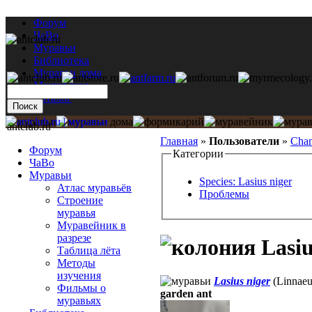
Форум
ЧаВо
Муравьи
Библиотека
Муравьи дома
Мастерская
Каталог
antclub.ru
Главная
»
Пользователи
»
Chan
Форум
Категории
ЧаВо
Муравьи
Species: Lasius niger
Атлас муравьёв
Проблемы
Строение
муравья
Муравейник в
разрезе
Lasiu
Таблица лёта
Методы
изучения
Lasius niger
(Linnaeu
Фильмы о
garden ant
муравьях