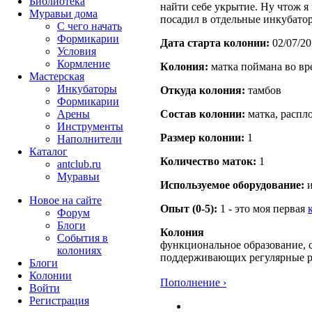
Библиотека
найти себе укрытие. Ну чтож я
Муравьи дома
посадил в отдельные инкубато
С чего начать
Формикарии
Дата старта кoлонии:
02/07/20
Условия
Кормление
Кoлония:
матка поймана во вр
Мастерская
Инкубаторы
Откуда кoлония:
тамбов
Формикарии
Арены
Состав кoлонии:
матка, распло
Инструменты
Размер кoлонии:
1
Наполнители
Каталог
Количество маток:
1
antclub.ru
Муравьи
Используемое оборудование:
и
Новое на сайте
Опыт (0-5):
1 - это моя первая
Форум
Блоги
Колония
События в
функциональное образование, с
колониях
поддерживающих регулярные 
Блоги
Колонии
Пополнение ›
Войти
Peгиcтpaция