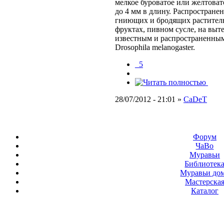
мелкое буроватое или желтовато
до 4 мм в длину. Распростране
гниющих и бродящих раститель
фруктах, пивном сусле, на выт
известным и распространенным
Drosophila melanogaster.
_5
28/07/2012 - 21:01 »
CaDeT
Форум
ЧаВо
Муравьи
Библиотек
Муравьи до
Мастерска
Каталог