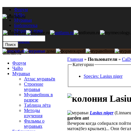
Форум
ЧаВо
Муравьи
Библиотека
Муравьи дома
Мастерская
Каталог
antclub.ru
Главная
»
Пользователи
»
CaD
Форум
Категории
ЧаВо
Муравьи
Species: Lasius niger
Атлас муравьёв
Строение
муравья
Муравейник в
Lasiu
разрезе
Таблица лёта
Методы
Lasius niger
(Linnaeu
изучения
garden ant
Фильмы о
Вечером когда собирался пойти 
муравьях
маток(без крыльев)... Они бег