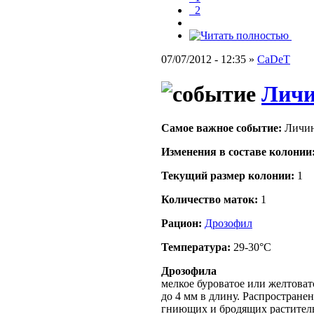
_2
07/07/2012 - 12:35 »
CaDeT
Лич
Самое важное событие:
Личинк
Изменения в составе кoлонии
Текущий размер кoлонии:
1
Количество маток:
1
Рацион:
Дрозофил
Температура:
29-30°C
Дрозофила
мелкое буроватое или желтовато
до 4 мм в длину. Распростране
гниющих и бродящих раститель