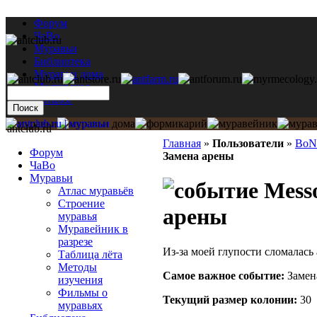
Форум
ЧаВо
Муравьи
Библиотека
Муравьи дома
Мастерская
Каталог
antclub.ru
Главная
»
Пользователи
»
BoN
Форум
Замена арены
ЧаВо
Муравьи
Messo
Атлас муравьёв
Строение
арены
муравья
Муравейник в
разрезе
Из-за моей глупости сломалась
Таблица лёта
Методы
Самое важное событие:
Замен
изучения
Фильмы о
Текущий размер кoлонии:
30
муравьях