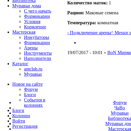
Библиотека
Количество маток:
1
Муравьи дома
С чего начать
Рацион:
Маковые семена
Формикарии
Условия
Температура:
комнатная
Кормление
Мастерская
‹ Подключение арены
^ Messor s
Инкубаторы
Формикарии
Арены
19/07/2017 - 10:01 »
BoN Мирми
Инструменты
Наполнители
Каталог
antclub.ru
Муравьи
Новое на сайте
Форум
Блоги
События в
Форум
колониях
ЧаВо
Блоги
Муравьи
Колонии
Библиотек
Войти
Муравьи до
Peгиcтpaция
Мастерска