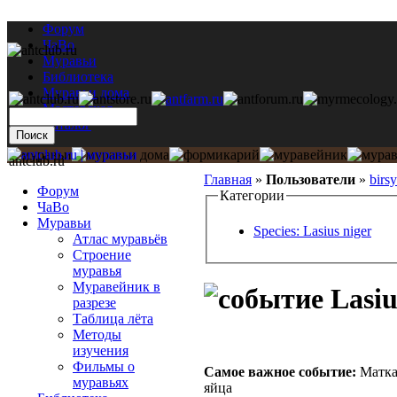
Форум
ЧаВо
Муравьи
Библиотека
Муравьи дома
Мастерская
Каталог
antclub.ru
Главная
»
Пользователи
»
birsy
Форум
Категории
ЧаВо
Муравьи
Species: Lasius niger
Атлас муравьёв
Строение
муравья
Муравейник в
Lasiu
разрезе
Таблица лёта
Методы
изучения
Фильмы о
Самое важное событие:
Матка 
муравьях
яйца