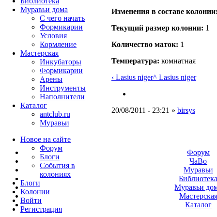
Библиотека
Муравьи дома
Изменения в составе кoлонии
С чего начать
Формикарии
Текущий размер кoлонии:
1
Условия
Кормление
Количество маток:
1
Мастерская
Температура:
комнатная
Инкубаторы
Формикарии
‹ Lasius niger
^ Lasius niger
Арены
Инструменты
Наполнители
Каталог
20/08/2011 - 23:21 »
birsys
antclub.ru
Муравьи
Новое на сайте
Форум
Форум
Блоги
ЧаВо
События в
Муравьи
колониях
Библиотек
Блоги
Муравьи до
Колонии
Мастерска
Войти
Каталог
Peгиcтpaция