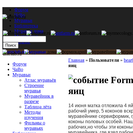
Форум
ЧаВо
Муравьи
Библиотека
Муравьи дома
Мастерская
Каталог
antclub.ru
Главная
»
Пользователи
»
bear
Форум
яиц
ЧаВо
Муравьи
Formi
Атлас муравьёв
Строение
яиц
муравья
Муравейник в
разрезе
14 июня матка отложила 4 яй
Таблица лёта
рабочий умер, 5 коконов вскр
Методы
муравейнике сервиформик, г
изучения
коконы половых особей. Наш
Фильмы о
рабочих,но чтобы эти кокон
муравьях
муравейника, где взял рабоч