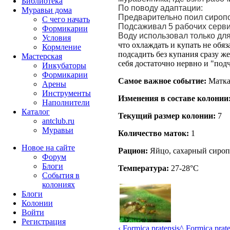
Библиотека
По поводу адаптации:
Муравьи дома
Предварительно поил сироп
С чего начать
Подсаживал 5 рабочих серви
Формикарии
Воду использовал только для
Условия
что охлаждать и купать не обяза
Кормление
подсадить без купания сразу ж
Мастерская
себя достаточно нервно и "под
Инкубаторы
Формикарии
Самое важное событие:
Матка
Арены
Инструменты
Изменения в составе кoлонии
Наполнители
Каталог
Текущий размер кoлонии:
7
antclub.ru
Муравьи
Количество маток:
1
Новое на сайте
Рацион:
Яйцо, сахарный сироп,
Форум
Блоги
Температура:
27-28°C
События в
колониях
Блоги
Колонии
Войти
Peгиcтpaция
‹ Formica pratensis
^ Formica prate