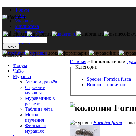
Форум
ЧаВо
Муравьи
Библиотека
Муравьи дома
Мастерская
Каталог
antclub.ru
Главная
»
Пользователи
»
aya
Форум
Категории
ЧаВо
Муравьи
Species: Formica fusca
Атлас муравьёв
Вопросы новичков
Строение
муравья
Муравейник в
разрезе
Formi
Таблица лёта
Методы
изучения
Formica fusca
Linnae
Фильмы о
муравьях