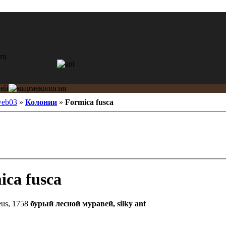
web03
»
Колонии
»
Formica fusca
ca fusca
us, 1758
бурый лесной муравей, silky ant