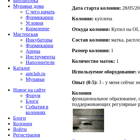
Библиотека
Муравьи дома
Дата старта кoлонии:
28/05/20
С чего начать
Формикарии
Кoлония:
куплена
Условия
Кормление
Откуда кoлония:
Купил на OL
Мастерская
Инкубаторы
Состав кoлонии:
матка, распл
Формикарии
Размер кoлонии:
1
Арены
Инструменты
Количество маток:
1
Наполнители
Каталог
Используемое оборудование:
и
antclub.ru
Муравьи
Опыт (0-5):
3 - у меня сейчас 
Новое на сайте
Колония
Форум
функциональное образование, с
Блоги
поддерживающих регулярные 
События в
колониях
Блоги
Колонии
Войти
Peгиcтpaция