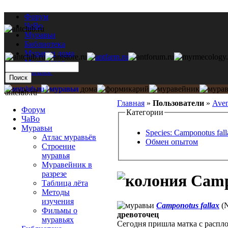
Форум
ЧаВо
Муравьи
Библиотека
Муравьи дома
Мастерская
Каталог
antclub.ru
Главная
»
Пользователи
»
Ave
Форум
Категории
ЧаВо
Муравьи
Species: Camponotus fall
Атлас муравьёв
Обмен опытом
Строение
муравья
Муравейник в
разрезе
Campo
Таблица лёта
Методы
изучения
Camponotus fallax
(N
Фильмы о
древоточец
муравьях
Сегодня пришла матка с распл