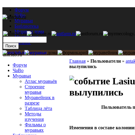
Форум
ЧаВо
Муравьи
Библиотека
Муравьи дома
Мастерская
Каталог
antclub.ru
Главная
»
Пользователи
»
anta
Форум
вылупились
ЧаВо
Муравьи
Lasiu
Атлас муравьёв
Строение
вылупились
муравья
Муравейник в
разрезе
Пользователь п
Таблица лёта
Методы
изучения
Фильмы о
Изменения в составе кoлонии
муравьях