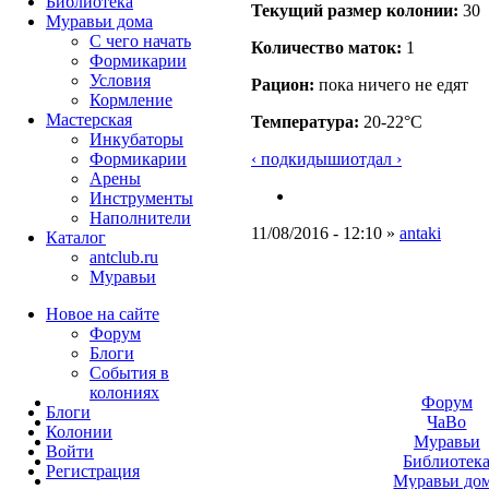
Библиотека
Текущий размер кoлонии:
30
Муравьи дома
С чего начать
Количество маток:
1
Формикарии
Условия
Рацион:
пока ничего не едят
Кормление
Мастерская
Температура:
20-22°C
Инкубаторы
‹ подкидыши
отдал ›
Формикарии
Арены
Инструменты
Наполнители
11/08/2016 - 12:10 »
antaki
Каталог
antclub.ru
Муравьи
Новое на сайте
Форум
Блоги
События в
колониях
Форум
Блоги
ЧаВо
Колонии
Муравьи
Войти
Библиотек
Peгиcтpaция
Муравьи до