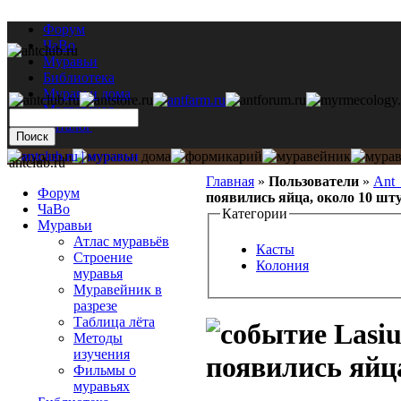
Форум
ЧаВо
Муравьи
Библиотека
Муравьи дома
Мастерская
Каталог
antclub.ru
Главная
»
Пользователи
»
Ant
Форум
появились яйца, около 10 шту
ЧаВо
Категории
Муравьи
Атлас муравьёв
Касты
Строение
Колония
муравья
Муравейник в
разрезе
Таблица лёта
Lasiu
Методы
изучения
появились яйца
Фильмы о
муравьях