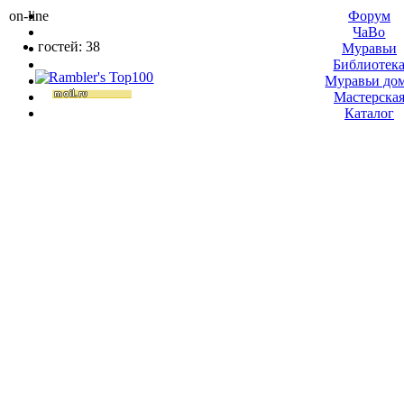
on-line
Форум
ЧаВо
гостей: 38
Муравьи
Библиотек
Муравьи до
Мастерска
Каталог