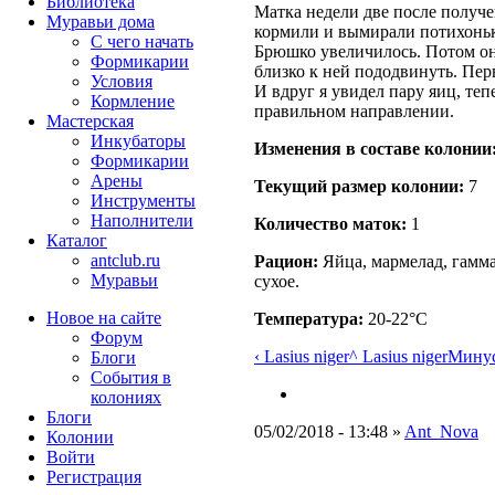
Библиотека
Матка недели две после получе
Муравьи дома
кормили и вымирали потихоньк
С чего начать
Брюшко увеличилось. Потом она
Формикарии
близко к ней пододвинуть. Пер
Условия
И вдруг я увидел пару яиц, теп
Кормление
правильном направлении.
Мастерская
Инкубаторы
Изменения в составе кoлонии
Формикарии
Арены
Текущий размер кoлонии:
7
Инструменты
Наполнители
Количество маток:
1
Каталог
antclub.ru
Рацион:
Яйца, мармелад, гамма
Муравьи
сухое.
Новое на сайте
Температура:
20-22°C
Форум
‹ Lasius niger
^ Lasius niger
Минус
Блоги
События в
колониях
Блоги
05/02/2018 - 13:48 »
Ant_Nova
Колонии
Войти
Peгиcтpaция